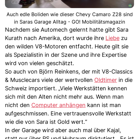
Auch edle Boliden wie dieser Chevy Camaro Z28 sind
in Saras Garage Alltag - GO! Mobilitätsmagazin
Nachdem sie Automech gelernt hatte gibt Sara
Kurath nach Amerika, dort wurde ihre
Liebe
zu
den wilden V8-Motoren entfacht. Heute gilt sie
als Spezialistin in der Szene und ihre Expertise
wird von vielen geschätzt.
So auch von Björn Reinkens, der mit V8-Classics
& Musclecars viele der wertvollen
Oldtimer
in die
Schweiz importiert. „Viele Werkstätten kennen
sich mit den Alten nicht mehr aus. Wenn man
nicht den
Computer anhängen
kann ist man
aufgeschmissen. Eine vertrauensvolle Werkstatt
wie die von Sara ist Gold wert.“
In der Garage wird aber auch mal über Kajal,
statt nur über PS und Hubraum disktutiert. „Es ist