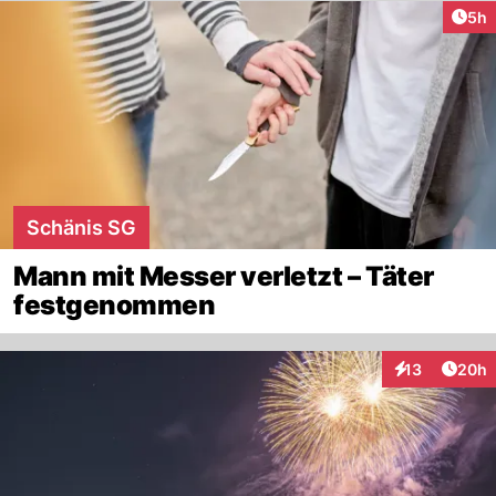
Arti
5h
Schänis SG
Mann mit Messer verletzt – Täter
festgenommen
Artik
13
20h
Interaktionen