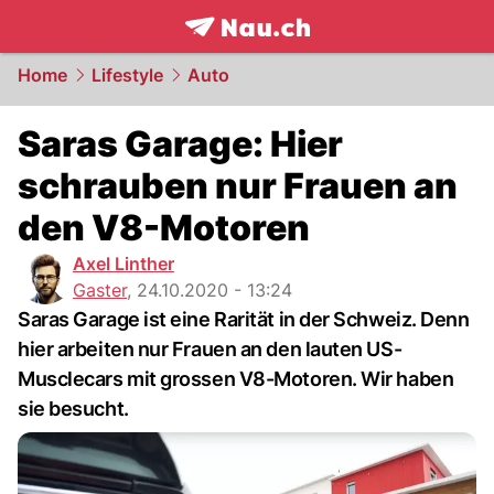
frontpage.
NAU.ch
Home
Lifestyle
Auto
Saras Garage: Hier
schrauben nur Frauen an
den V8-Motoren
Axel Linther
Gaster
,
24.10.2020 - 13:24
Saras Garage ist eine Rarität in der Schweiz. Denn
hier arbeiten nur Frauen an den lauten US-
Musclecars mit grossen V8-Motoren. Wir haben
sie besucht.