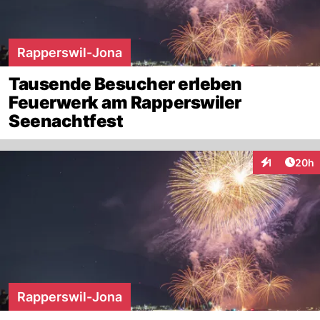
Rapperswil-Jona
Tausende Besucher erleben
Feuerwerk am Rapperswiler
Seenachtfest
Artik
1
20h
Interaktione
Rapperswil-Jona