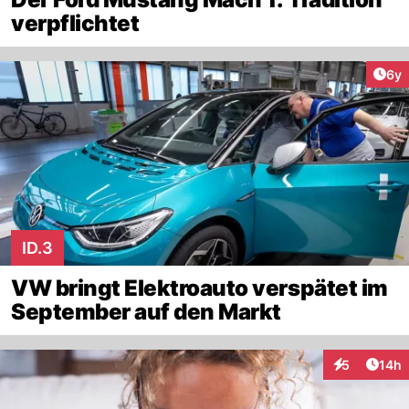
verpflichtet
Arti
6y
ID.3
VW bringt Elektroauto verspätet im
September auf den Markt
Artik
5
14h
Interaktione