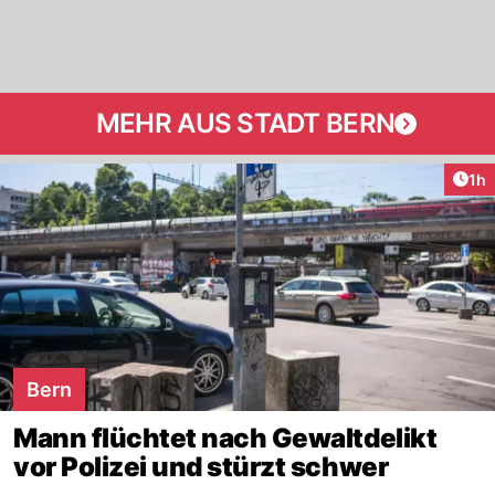
MEHR AUS STADT BERN
Art
1h
Bern
Mann flüchtet nach Gewaltdelikt
vor Polizei und stürzt schwer