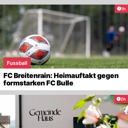
Art
1h
Fussball
FC Breitenrain: Heimauftakt gegen
formstarken FC Bulle
Arti
2h