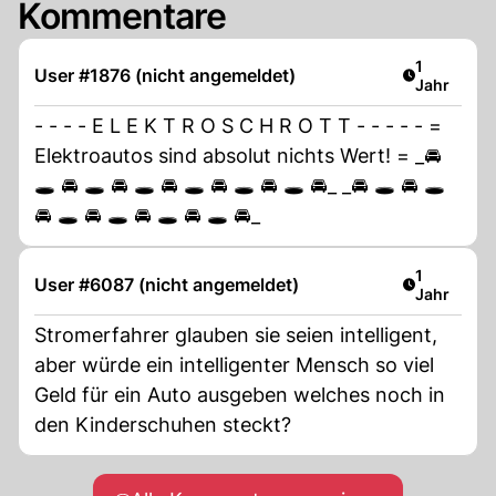
Kommentare
Artikel ver
1
User #1876 (nicht angemeldet)
Jahr
- - - - E L E K T R O S C H R O T T - - - - - =
Elektroautos sind absolut nichts Wert! = _🚘
🕳 🚘 🕳 🚘 🕳 🚘 🕳 🚘 🕳 🚘 🕳 🚘_ _🚘 🕳 🚘 🕳
🚘 🕳 🚘 🕳 🚘 🕳 🚘 🕳 🚘_
Artikel ver
1
User #6087 (nicht angemeldet)
Jahr
Stromerfahrer glauben sie seien intelligent,
aber würde ein intelligenter Mensch so viel
Geld für ein Auto ausgeben welches noch in
den Kinderschuhen steckt?