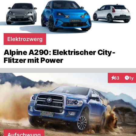
Elektrozwerg
Alpine A290: Elektrischer City-
Flitzer mit Power
Art
63
1y
Interaktione
Aufschwung