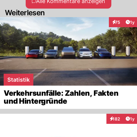
Alle Kommentare anzeigen
Weiterlesen
Art
75
1y
Interaktione
Statistik
Verkehrsunfälle: Zahlen, Fakten
und Hintergründe
Art
182
1y
Interaktionen