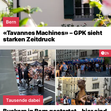
Bern
«Tavannes Machines» – GPK sieht
starken Zeitdruck
Arti
2h
Tausende dabei