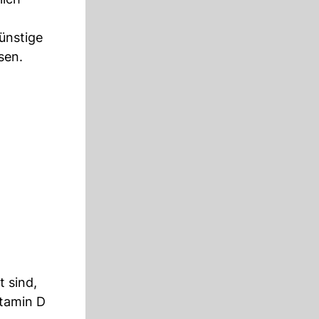
ünstige
sen.
t sind,
itamin D