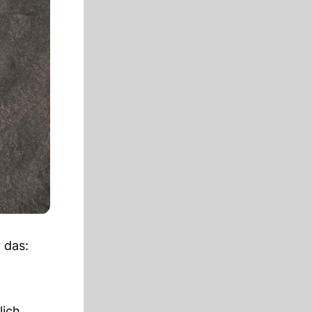
 das:
lich