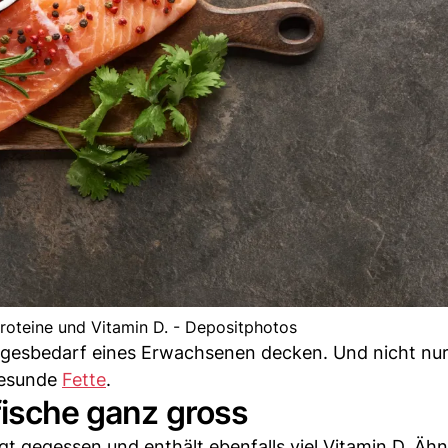
Proteine und Vitamin D. - Depositphotos
agesbedarf eines Erwachsenen decken. Und nicht nur
esunde
Fette
.
fische ganz gross
gt gegessen und enthält ebenfalls viel Vitamin D. Ähn