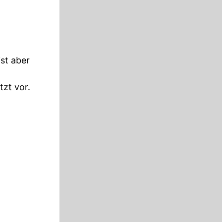
st aber
tzt vor.