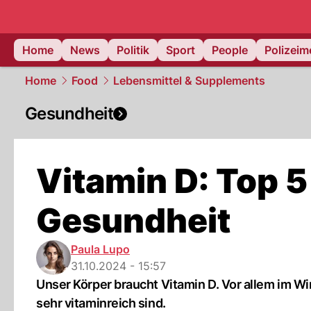
Home
News
Politik
Sport
People
Polizei
Home
Food
Lebensmittel & Supplements
Gesundheit
Vitamin D: Top 5
Gesundheit
Paula Lupo
31.10.2024 - 15:57
Unser Körper braucht Vitamin D. Vor allem im Wi
sehr vitaminreich sind.