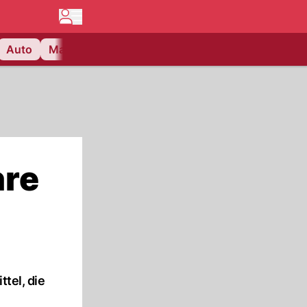
Auto
Matchcenter
Videos
Nau Plus
Lifestyle
hre
tel, die