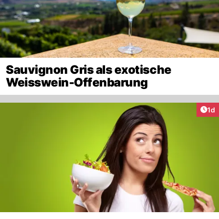
Sauvignon Gris als exotische
Weisswein-Offenbarung
Art
1d