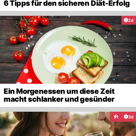
6 Tipps für den sicheren Diät-Erfolg
Arti
2d
Ein Morgenessen um diese Zeit
macht schlanker und gesünder
Arti
1
3d
Interaktion