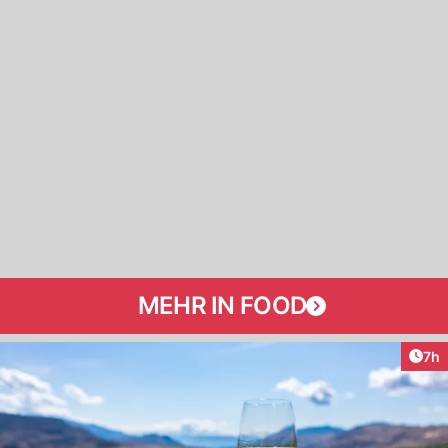
MEHR IN FOOD
Arti
7h