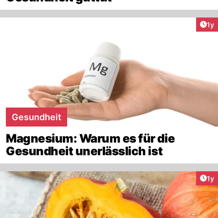
Art
1y
Gesundheit
Magnesium: Warum es für die
Gesundheit unerlässlich ist
Art
1y