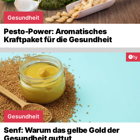
Gesundheit
Pesto-Power: Aromatisches
Kraftpaket für die Gesundheit
Art
1y
Gesundheit
Senf: Warum das gelbe Gold der
Gesundheit guttut