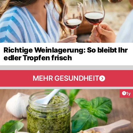
Richtige Weinlagerung: So bleibt Ihr
edler Tropfen frisch
MEHR GESUNDHEIT
Art
1y