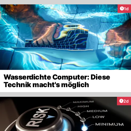
Art
1d
Wasserdichte Computer: Diese
Technik macht's möglich
Arti
2d