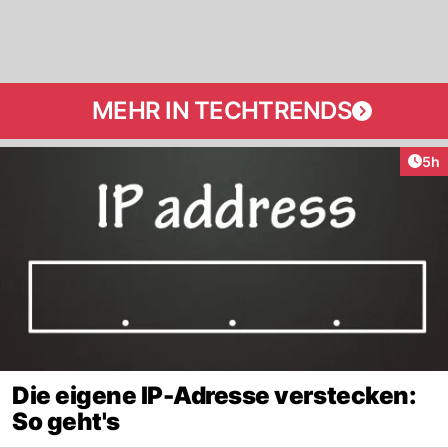
MEHR IN TECHTRENDS
Arti
5h
Die eigene IP-Adresse verstecken:
So geht's