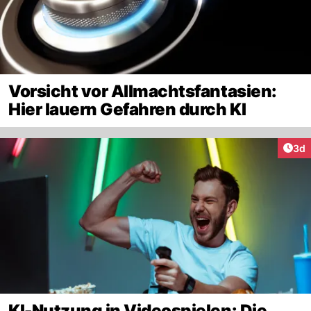
Vorsicht vor Allmachtsfantasien:
Hier lauern Gefahren durch KI
Arti
3d
KI-Nutzung in Videospielen: Die