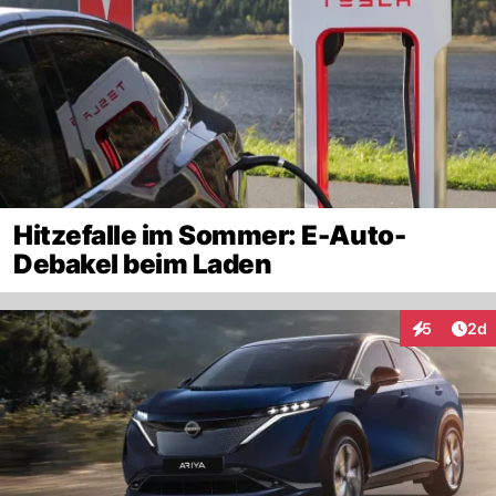
Hitzefalle im Sommer: E-Auto-
Debakel beim Laden
Arti
5
2d
Interaktion