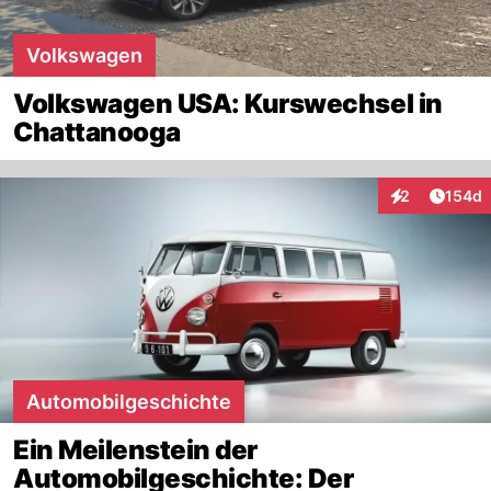
Volkswagen
Volkswagen USA: Kurswechsel in
Chattanooga
Artike
2
154d
Interaktionen
Automobilgeschichte
Ein Meilenstein der
Automobilgeschichte: Der