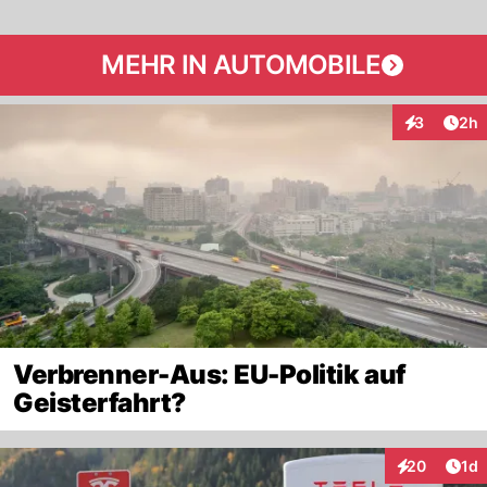
MEHR IN AUTOMOBILE
Arti
3
2h
Interaktion
Verbrenner-Aus: EU-Politik auf
Geisterfahrt?
Art
20
1d
Interaktione