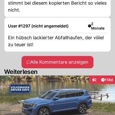
stimmt bei diesem kopierten Bericht so vieles
nicht.
Artikel veröff
2
User #1297 (nicht angemeldet)
Monate
Ein hübsch lackierter Abfallhaufen, der viiiiel
zu teuer ist!
Alle Kommentare anzeigen
Weiterlesen
Artike
2
118d
Interaktionen