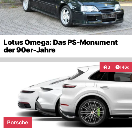
Lotus Omega: Das PS-Monument
der 90er-Jahre
Artike
13
146d
Interaktionen
Porsche