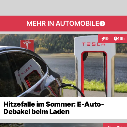
MEHR IN AUTOMOBILE
Artik
19
19h
Interaktionen
Hitzefalle im Sommer: E-Auto-
Debakel beim Laden