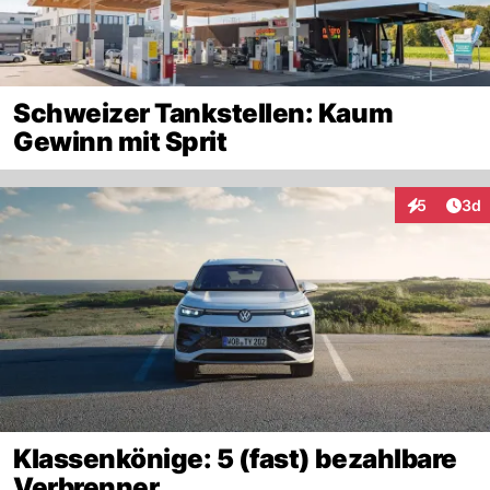
Schweizer Tankstellen: Kaum
Gewinn mit Sprit
Arti
5
3d
Interaktion
Klassenkönige: 5 (fast) bezahlbare
Verbrenner