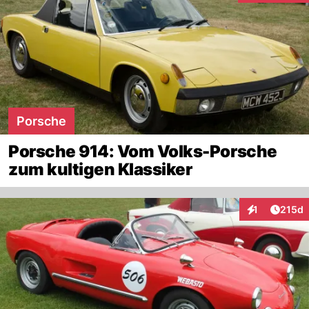
Porsche
Porsche 914: Vom Volks-Porsche
zum kultigen Klassiker
Artike
1
215d
Interaktionen