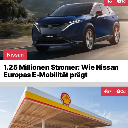
Art
5
1d
Interaktion
Nissan
1.25 Millionen Stromer: Wie Nissan
Europas E-Mobilität prägt
Arti
57
2d
Interaktionen