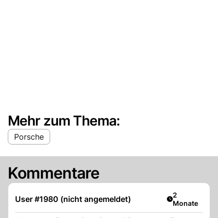
Mehr zum Thema:
Porsche
Kommentare
Artikel veröff
2
User #1980 (nicht angemeldet)
Monate