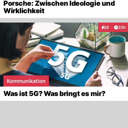
Porsche: Zwischen Ideologie und
Wirklichkeit
Artik
28
20h
Interaktionen
Kommunikation
Was ist 5G? Was bringt es mir?