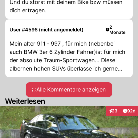
Und du störst mit deinem Bike bzw müssen
dich ertragen.
Artikel veröff
2
User #4596 (nicht angemeldet)
Monate
Mein alter 911 - 997 , für mich (nebenbei
auch BMW 3er 6 Zylinder Fahrer)ist für mich
der absolute Traum-Sportwagen... Diese
albernen hohen SUVs überlasse ich gerne
den anderen Spinnern/ Spinnerinnen mit
Geltungsbedürfniss...
Alle Kommentare anzeigen
Weiterlesen
Artik
23
92d
Interaktionen