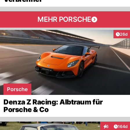
MEHR PORSCHE
Artik
26d
Porsche
Denza Z Racing: Albtraum für
Porsche & Co
Artike
6
164d
Interaktionen