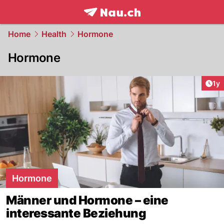
frontpage.
NAU.ch
Home
Health
Hormone
Hormone
Art
1y
Hormone
Männer und Hormone – eine
interessante Beziehung