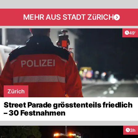
MEHR AUS STADT ZüRICH
Arti
49'
Zürich
Street Parade grösstenteils friedlich
– 30 Festnahmen
Arti
3h