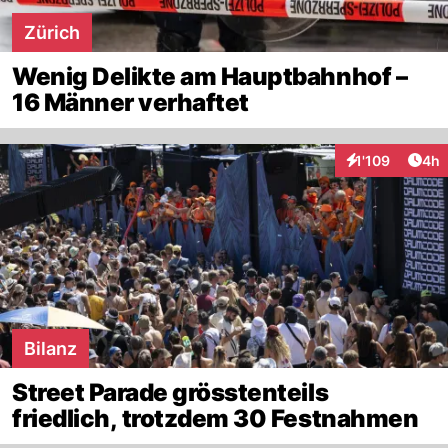
Zürich
Wenig Delikte am Hauptbahnhof –
16 Männer verhaftet
Arti
1'109
4h
Interaktionen
Bilanz
Street Parade grösstenteils
friedlich, trotzdem 30 Festnahmen