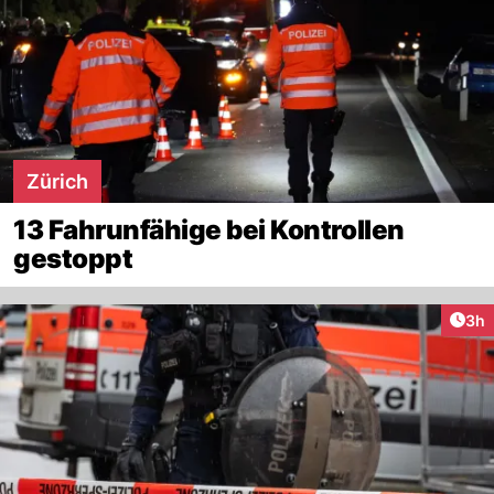
Zürich
13 Fahrunfähige bei Kontrollen
gestoppt
Arti
3h