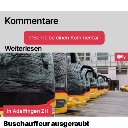
Kommentare
Schreibe einen Kommentar
Weiterlesen
Arti
8y
In Adelfingen ZH
Buschauffeur ausgeraubt