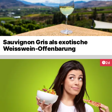
Sauvignon Gris als exotische
Weisswein-Offenbarung
Arti
2d