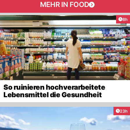
MEHR IN FOOD
Arti
8h
So ruinieren hochverarbeitete
Lebensmittel die Gesundheit
Artik
23h