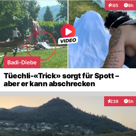
Arti
185
8h
Interaktionen
Badi-Diebe
Tüechli-«Trick» sorgt für Spott –
aber er kann abschrecken
Arti
239
5h
Interaktionen