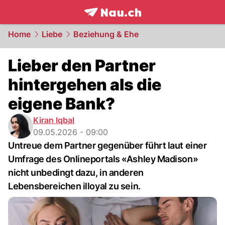
frontpage.
NAU.ch
Home
Liebe
Beziehung & Ehe
Lieber den Partner
hintergehen als die
eigene Bank?
Kiran Iqbal
09.05.2026 - 09:00
Untreue dem Partner gegenüber führt laut einer
Umfrage des Onlineportals «Ashley Madison»
nicht unbedingt dazu, in anderen
Lebensbereichen illoyal zu sein.