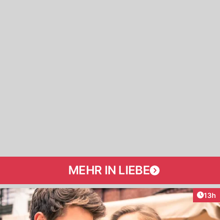
MEHR IN LIEBE
Artik
13h