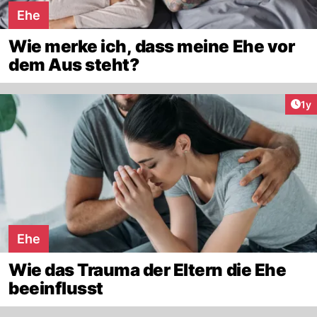
Ehe
Wie merke ich, dass meine Ehe vor
dem Aus steht?
Art
1y
Ehe
Wie das Trauma der Eltern die Ehe
beeinflusst