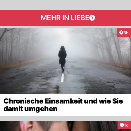
MEHR IN LIEBE
Arti
3h
Chronische Einsamkeit und wie Sie
damit umgehen
Art
1d