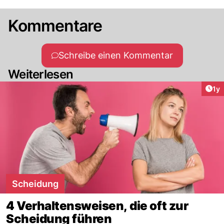
Kommentare
Schreibe einen Kommentar
Weiterlesen
Art
1y
Scheidung
4 Verhaltensweisen, die oft zur
Scheidung führen