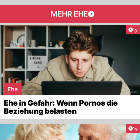
MEHR EHE
Art
1y
Ehe
Ehe in Gefahr: Wenn Pornos die
Beziehung belasten
Art
1y