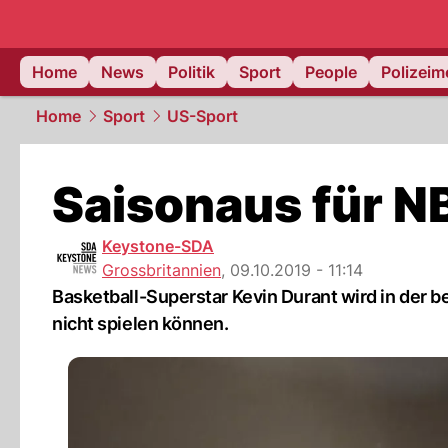
Home
News
Politik
Sport
People
Polizei
Home
Sport
US-Sport
Saisonaus für N
Keystone-SDA
Grossbritannien
,
09.10.2019 - 11:14
Basketball-Superstar Kevin Durant wird in der 
nicht spielen können.