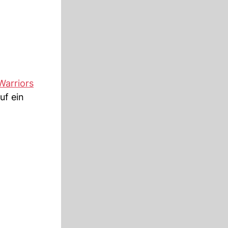
Warriors
uf ein