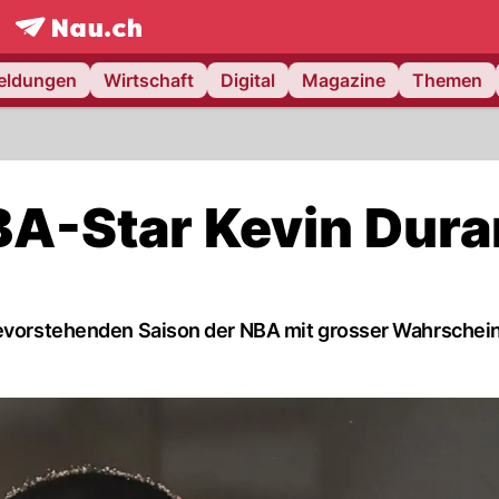
frontpage.
NAU.ch
meldungen
Wirtschaft
Digital
Magazine
Themen
BA-Star Kevin Dura
bevorstehenden Saison der NBA mit grosser Wahrschein