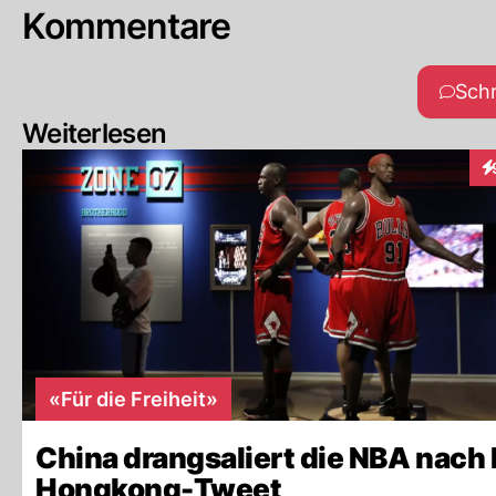
Kommentare
Sch
Weiterlesen
In
«Für die Freiheit»
China drangsaliert die NBA nach 
Hongkong-Tweet