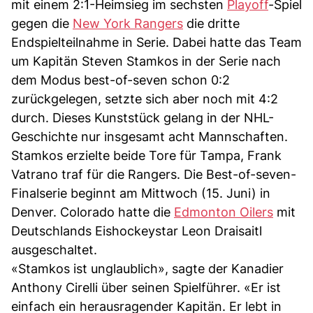
mit einem 2:1-Heimsieg im sechsten
Playoff
-Spiel
gegen die
New York Rangers
die dritte
Endspielteilnahme in Serie. Dabei hatte das Team
um Kapitän Steven Stamkos in der Serie nach
dem Modus best-of-seven schon 0:2
zurückgelegen, setzte sich aber noch mit 4:2
durch. Dieses Kunststück gelang in der NHL-
Geschichte nur insgesamt acht Mannschaften.
Stamkos erzielte beide Tore für Tampa, Frank
Vatrano traf für die Rangers. Die Best-of-seven-
Finalserie beginnt am Mittwoch (15. Juni) in
Denver. Colorado hatte die
Edmonton Oilers
mit
Deutschlands Eishockeystar Leon Draisaitl
ausgeschaltet.
«Stamkos ist unglaublich», sagte der Kanadier
Anthony Cirelli über seinen Spielführer. «Er ist
einfach ein herausragender Kapitän. Er lebt in