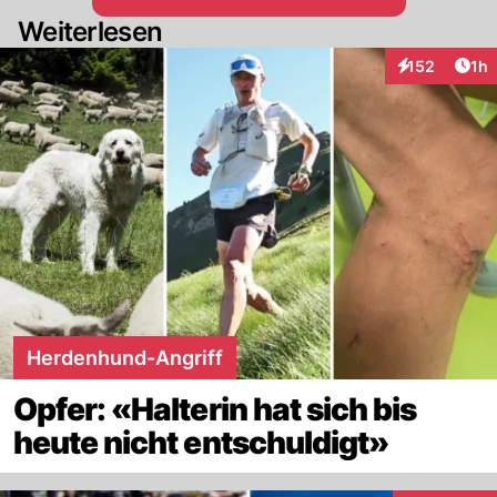
Weiterlesen
Art
152
1h
Interaktionen
Herdenhund-Angriff
Opfer: «Halterin hat sich bis
heute nicht entschuldigt»