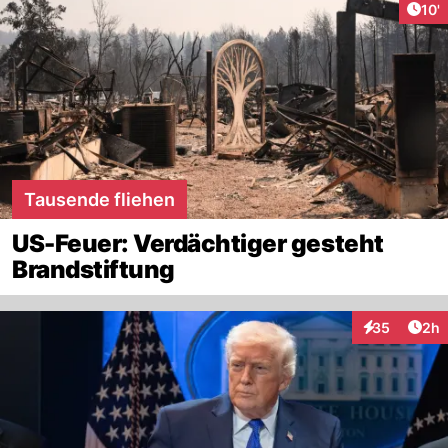
Arti
10'
Tausende fliehen
US-Feuer: Verdächtiger gesteht
Brandstiftung
Arti
35
2h
Interaktionen