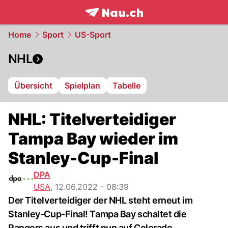
frontpage.
NAU.ch
Home
Sport
US-Sport
NHL
Übersicht
Spielplan
Tabelle
NHL: Titelverteidiger
Tampa Bay wieder im
Stanley-Cup-Final
DPA
USA
,
12.06.2022 - 08:39
Der Titelverteidiger der NHL steht erneut im
Stanley-Cup-Final! Tampa Bay schaltet die
Rangers aus und trifft nun auf Colorado.