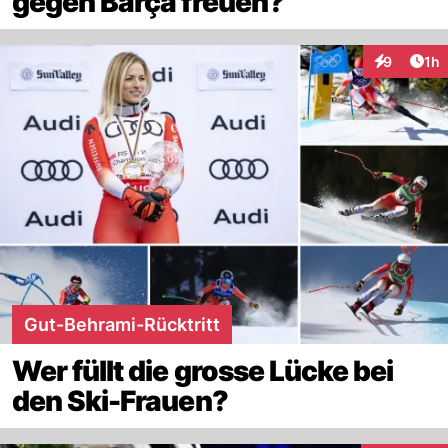
gegen Barça freuen?
Art
9
1h
Interaktion
Gut-Behrami-Rücktritt
Wer füllt die grosse Lücke bei
den Ski-Frauen?