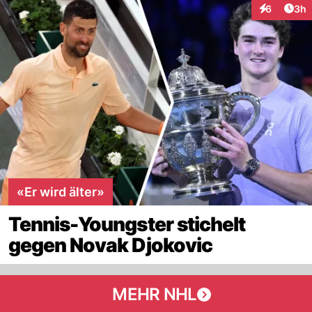
Arti
6
3h
Interaktion
«Er wird älter»
Tennis-Youngster stichelt
gegen Novak Djokovic
MEHR NHL