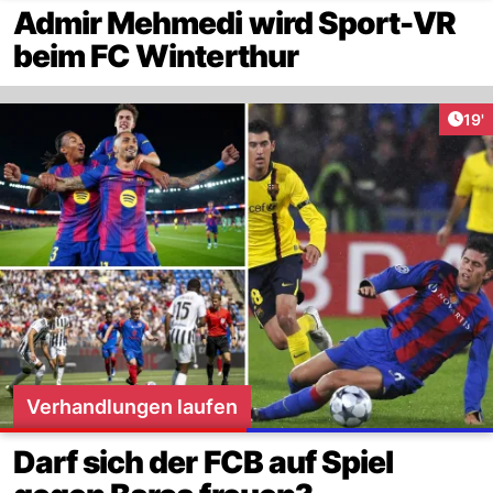
Admir Mehmedi wird Sport-VR
beim FC Winterthur
Arti
19'
Verhandlungen laufen
Darf sich der FCB auf Spiel