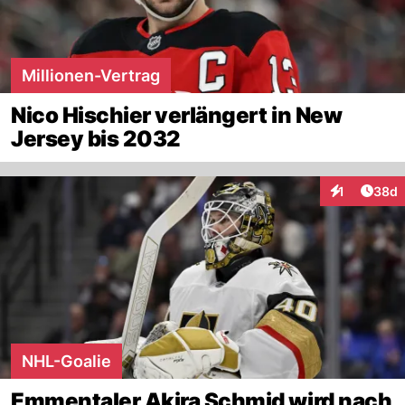
Millionen-Vertrag
Nico Hischier verlängert in New
Jersey bis 2032
Artik
1
38d
Interaktione
NHL-Goalie
Emmentaler Akira Schmid wird nach