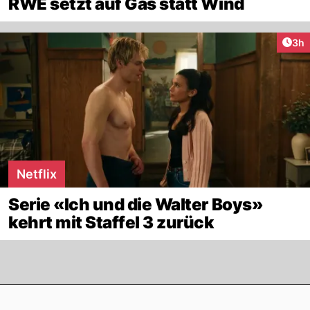
RWE setzt auf Gas statt Wind
Arti
3h
Netflix
Serie «Ich und die Walter Boys»
kehrt mit Staffel 3 zurück
Footer