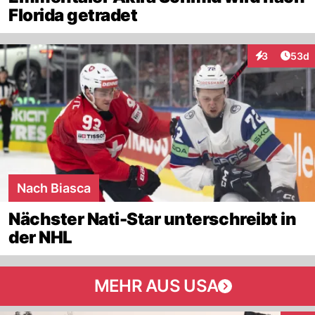
Florida getradet
Artik
3
53d
Interaktionen
Nach Biasca
Nächster Nati-Star unterschreibt in
der NHL
MEHR AUS USA