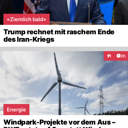
«Ziemlich bald»
Trump rechnet mit raschem Ende
des Iran-Kriegs
Arti
1
2h
Interaktion
Energie
Windpark-Projekte vor dem Aus –