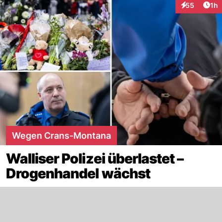
Art
55
1h
Interaktione
Wegen Crans-Montana
Walliser Polizei überlastet –
Drogenhandel wächst