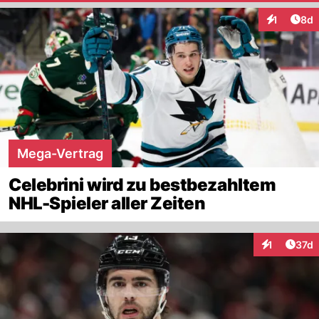
Arti
1
8d
Interaktion
Mega-Vertrag
Celebrini wird zu bestbezahltem
NHL-Spieler aller Zeiten
Artik
1
37d
Interaktione