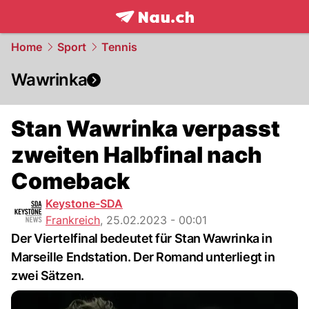
frontpage.
NAU.ch
Home
Sport
Tennis
Wawrinka
Stan Wawrinka verpasst
zweiten Halbfinal nach
Comeback
Keystone-SDA
Frankreich
,
25.02.2023 - 00:01
Der Viertelfinal bedeutet für Stan Wawrinka in
Marseille Endstation. Der Romand unterliegt in
zwei Sätzen.