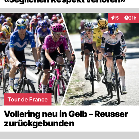
Artik
15
21h
Interaktionen
Tour de France
Vollering neu in Gelb – Reusser
zurückgebunden