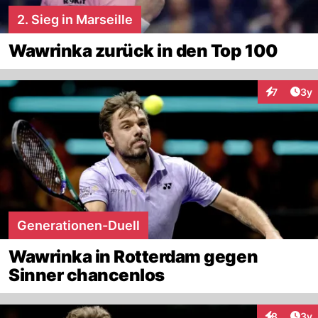
2. Sieg in Marseille
Wawrinka zurück in den Top 100
Arti
7
3y
Interaktion
Generationen-Duell
Wawrinka in Rotterdam gegen
Sinner chancenlos
Arti
8
3y