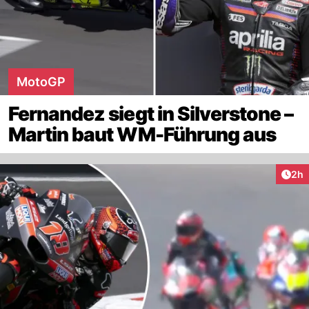
MotoGP
Fernandez siegt in Silverstone –
Martin baut WM-Führung aus
Arti
2h