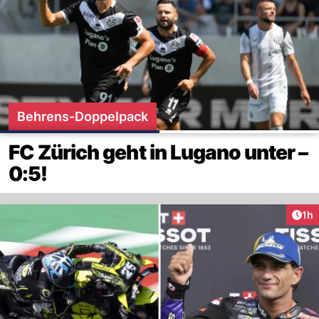
Behrens-Doppelpack
FC Zürich geht in Lugano unter –
0:5!
Art
1h