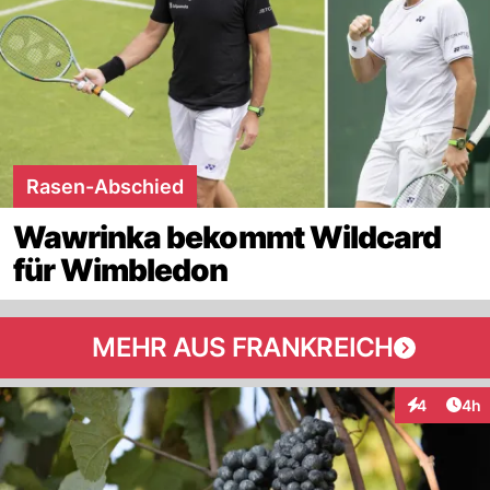
Rasen-Abschied
Wawrinka bekommt Wildcard
für Wimbledon
MEHR AUS FRANKREICH
Arti
4
4h
Interaktion