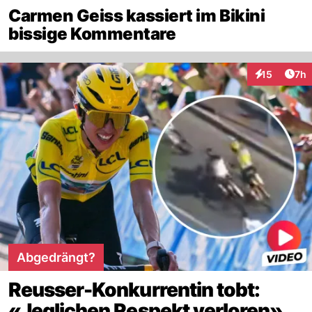
Carmen Geiss kassiert im Bikini
bissige Kommentare
Arti
15
7h
Interaktione
Abgedrängt?
Reusser-Konkurrentin tobt:
«Jeglichen Respekt verloren»