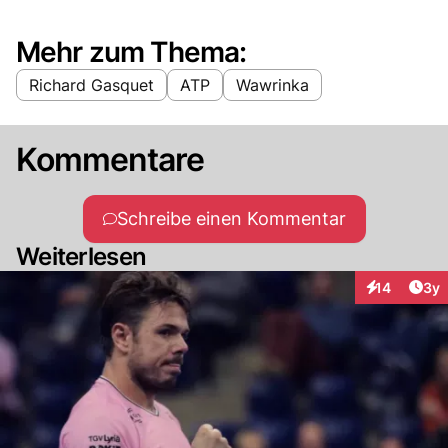
Mehr zum Thema:
Richard Gasquet
ATP
Wawrinka
Kommentare
Schreibe einen Kommentar
Weiterlesen
Arti
14
3y
Interaktione