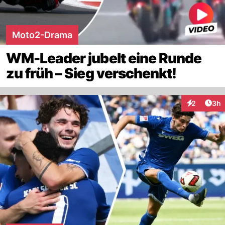
Moto2-Drama
WM-Leader jubelt eine Runde
zu früh – Sieg verschenkt!
Arti
2
3h
Interaktion