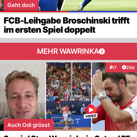
Geht doch
FCB-Leihgabe Broschinski trifft
im ersten Spiel doppelt
MEHR WAWRINKA
Artik
17
25d
Interaktionen
Auch Odi grüsst