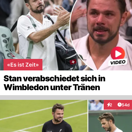
«Es ist Zeit»
Stan verabschiedet sich in
Wimbledon unter Tränen
Artik
2
54d
Interaktionen