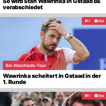
So wird Stan Wawrinka in Gstaad BE
verabschiedet
Artik
17
26d
Interaktionen
Bei Abschieds-Tour
Wawrinka scheitert in Gstaad in der
1. Runde
Artik
11
39d
Interaktionen