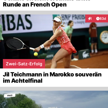
Runde an French Open
Artik
1
83d
Interaktione
Zwei-Satz-Erfolg
Jil Teichmann in Marokko souverän
im Achtelfinal