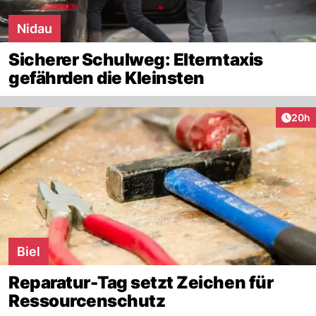
Nidau
Sicherer Schulweg: Elterntaxis
gefährden die Kleinsten
Artik
20h
Biel
Reparatur-Tag setzt Zeichen für
Ressourcenschutz