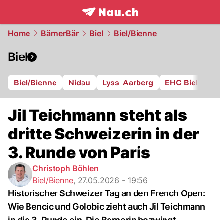
frontpage.
NAU.ch
Home
BärnerBär
Biel
Biel/Bienne
Biel
Biel/Bienne
Nidau
Lyss-Aarberg
EHC Biel
FC
Jil Teichmann steht als
dritte Schweizerin in der
3. Runde von Paris
Christoph Böhlen
Biel/Bienne
,
27.05.2026 - 19:56
Historischer Schweizer Tag an den French Open:
Wie Bencic und Golobic zieht auch Jil Teichmann
in die 3. Runde ein. Die Bernerin bezwingt