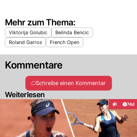
Mehr zum Thema:
Viktorija Golubic
Belinda Bencic
Roland Garros
French Open
Kommentare
Schreibe einen Kommentar
Weiterlesen
Artik
1
74d
Interaktione