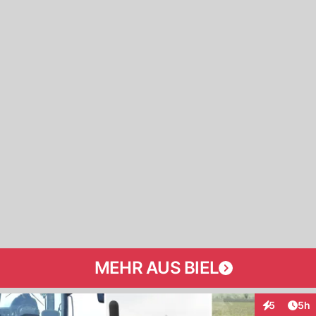
MEHR AUS BIEL
Arti
5
5h
Interaktion