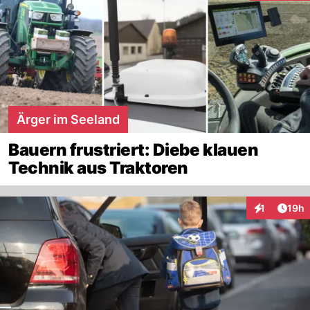
Ärger im Seeland
Bauern frustriert: Diebe klauen
Technik aus Traktoren
Artik
1
19h
Interaktione