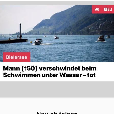
Arti
6
2d
Interaktion
Bielersee
Mann (†50) verschwindet beim
Schwimmen unter Wasser – tot
Footer