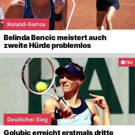
Roland-Garros
Belinda Bencic meistert auch
zweite Hürde problemlos
Artik
74d
Deutlicher Sieg
Golubic erreicht erstmals dritte