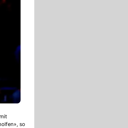
mit
holfen», so