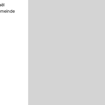
aël
Gemeinde