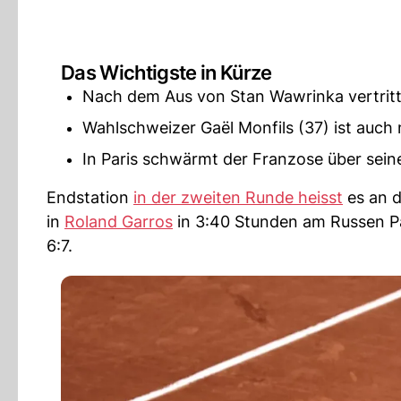
Das Wichtigste in Kürze
Nach dem Aus von Stan Wawrinka vertritt n
Wahlschweizer Gaël Monfils (37) ist auch 
In Paris schwärmt der Franzose über sei
Endstation
in der zweiten Runde heisst
es an 
in
Roland Garros
in 3:40 Stunden am Russen Pa
6:7.