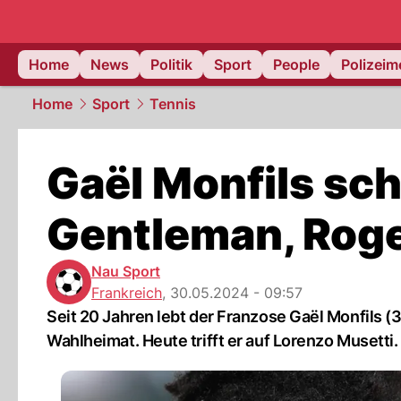
Home
News
Politik
Sport
People
Polizei
Home
Sport
Tennis
Gaël Monfils sc
Gentleman, Roge
Nau Sport
Frankreich
,
30.05.2024 - 09:57
Seit 20 Jahren lebt der Franzose Gaël Monfils (
Wahlheimat. Heute trifft er auf Lorenzo Musetti.