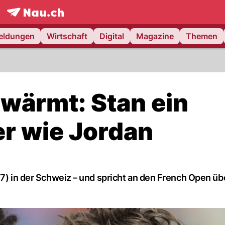
frontpage.
NAU.ch
meldungen
Wirtschaft
Digital
Magazine
Themen
hwärmt: Stan ein
r wie Jordan
37) in der Schweiz – und spricht an den French Open üb