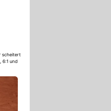
 scheitert
, 6:1 und