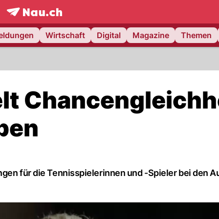
frontpage.
NAU.ch
meldungen
Wirtschaft
Digital
Magazine
Themen
lt Chancengleichh
Open
gen für die Tennisspielerinnen und -Spieler bei den Au