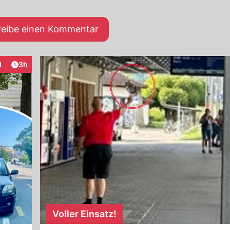
reibe einen Kommentar
Artikel veröffentlicht:
1
3h
raktionen
Voller Einsatz!