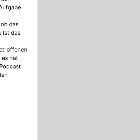
 Aufgabe
 ob das
 Ist das
etroffenen
r es hat
 Podcast
len