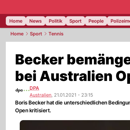
Home
News
Politik
Sport
People
Polizei
Home
Sport
Tennis
Becker bemänge
bei Australien 
DPA
Australien
,
21.01.2021 - 23:15
Boris Becker hat die unterschiedlichen Bedingun
Open kritisiert.