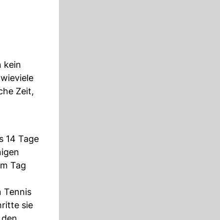
 kein
wieviele
he Zeit,
s 14 Tage
nigen
 am Tag
n Tennis
itte sie
 den