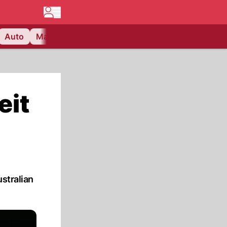
Auto
Matchcenter
Videos
Nau Plus
Lifestyle
eit
stralian