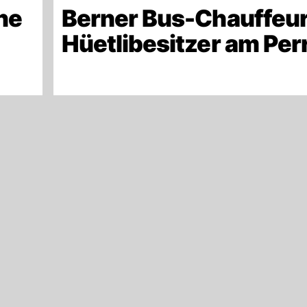
ne
Berner Bus-Chauffeur
Hüetlibesitzer am Per