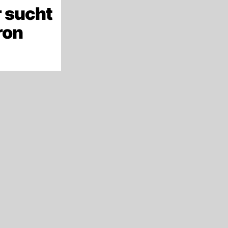
 sucht
ron