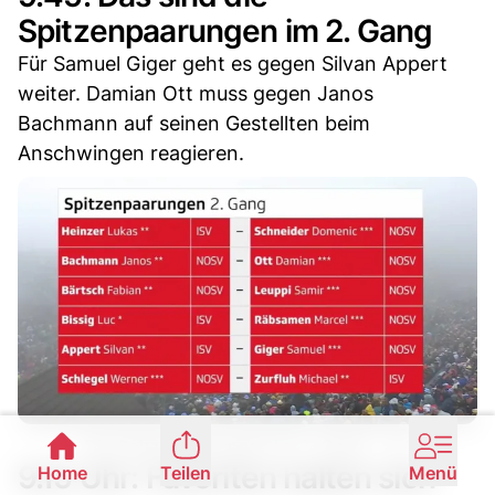
Spitzenpaarungen im 2. Gang
Für Samuel Giger geht es gegen Silvan Appert
weiter. Damian Ott muss gegen Janos
Bachmann auf seinen Gestellten beim
Anschwingen reagieren.
Die Spitzenpaarungen im 2. Gang. - srf
9.15 Uhr: Favoriten halten sich
Home
Teilen
Menü