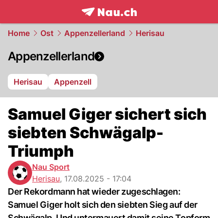
frontpage.
NAU.ch
Home
Ost
Appenzellerland
Herisau
Appenzellerland
Herisau
Appenzell
Samuel Giger sichert sich
siebten Schwägalp-
Triumph
Nau Sport
Herisau
,
17.08.2025 - 17:04
Der Rekordmann hat wieder zugeschlagen:
Samuel Giger holt sich den siebten Sieg auf der
Schwägalp. Und untermauert damit seine Topform