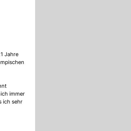
21 Jahre
lympischen
nnt
mich immer
 ich sehr