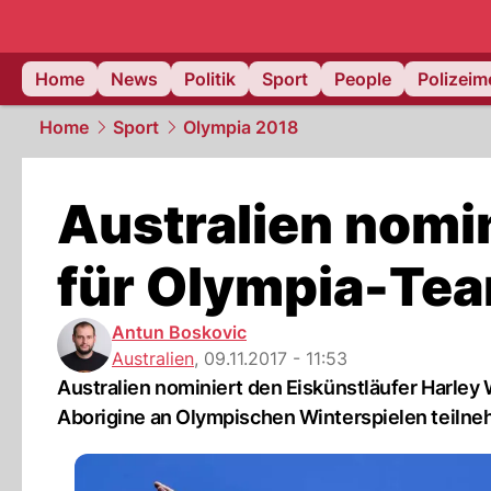
Home
News
Politik
Sport
People
Polizei
Home
Sport
Olympia 2018
Australien nomin
für Olympia-Te
Antun Boskovic
Australien
,
09.11.2017 - 11:53
Australien nominiert den Eiskünstläufer Harley
Aborigine an Olympischen Winterspielen teiln