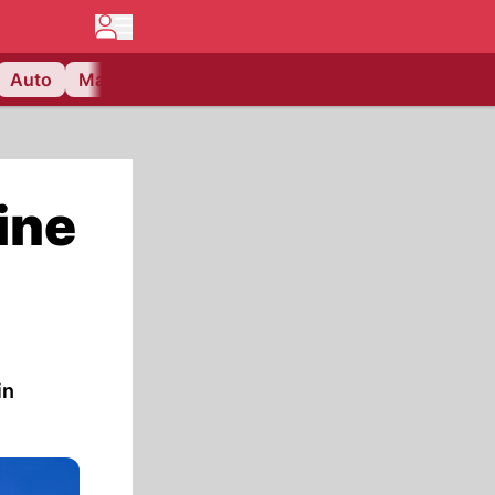
Auto
Matchcenter
Videos
Nau Plus
Lifestyle
ine
in