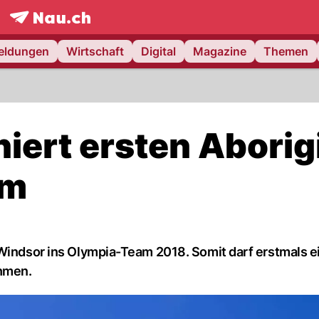
frontpage.
NAU.ch
meldungen
Wirtschaft
Digital
Magazine
Themen
iert ersten Aborig
am
 Windsor ins Olympia-Team 2018. Somit darf erstmals e
ehmen.