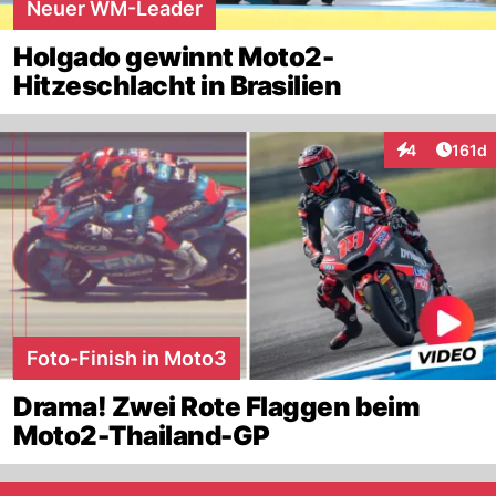
Neuer WM-Leader
Holgado gewinnt Moto2-
Hitzeschlacht in Brasilien
Artike
4
161d
Interaktionen
Foto-Finish in Moto3
Drama! Zwei Rote Flaggen beim
Moto2-Thailand-GP