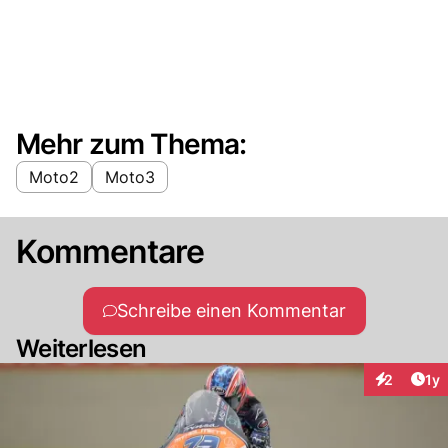
Mehr zum Thema:
Moto2
Moto3
Kommentare
Schreibe einen Kommentar
Weiterlesen
Art
2
1y
Interaktion