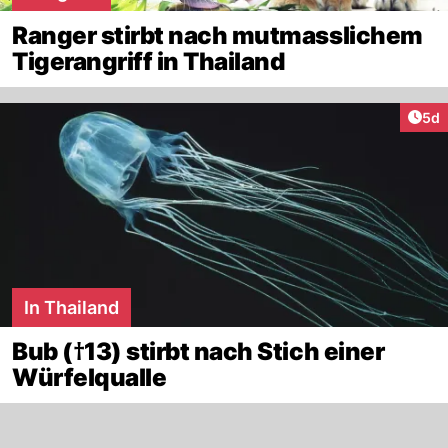
Ranger stirbt nach mutmasslichem
Tigerangriff in Thailand
Arti
5d
In Thailand
Bub (†13) stirbt nach Stich einer
Würfelqualle