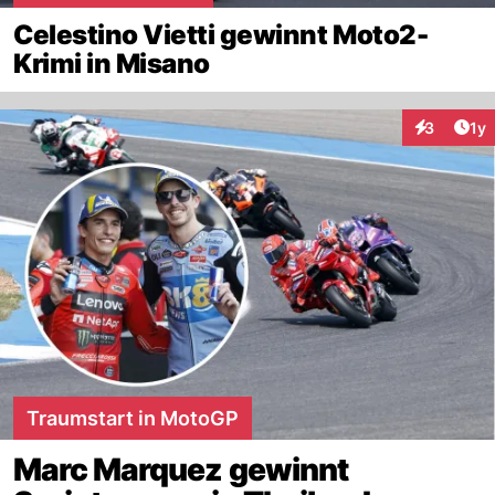
Celestino Vietti gewinnt Moto2-
Krimi in Misano
Art
3
1y
Interaktion
Traumstart in MotoGP
Marc Marquez gewinnt