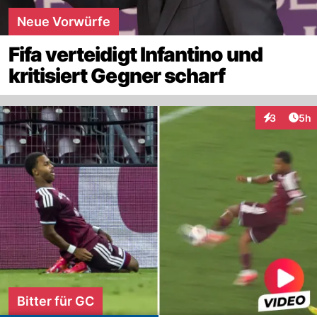
Neue Vorwürfe
Fifa verteidigt Infantino und
kritisiert Gegner scharf
Arti
3
5h
Interaktion
Bitter für GC