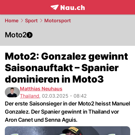
frontpage.
NAU.ch
Home
Sport
Motorsport
Moto2
Moto2: Gonzalez gewinnt
Saisonauftakt – Spanier
dominieren in Moto3
Matthias Neuhaus
Thailand
,
02.03.2025 - 08:42
Der erste Saisonsieger in der Moto2 heisst Manuel
Gonzalez. Der Spanier gewinnt in Thailand vor
Aron Canet und Senna Aguis.