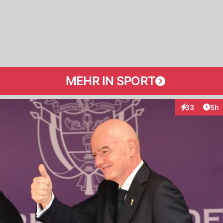
MEHR IN SPORT
Arti
33
5h
Interaktionen