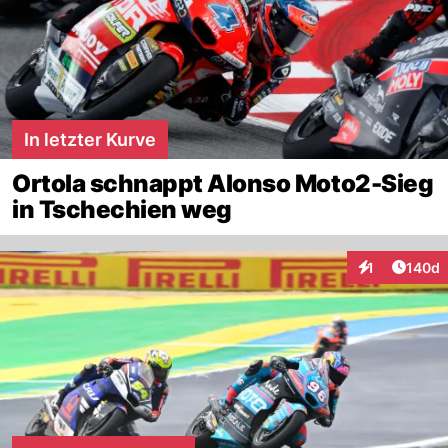
In letzter Kurve
Ortola schnappt Alonso Moto2-Sieg
in Tschechien weg
Artike
1
140d
Interaktionen