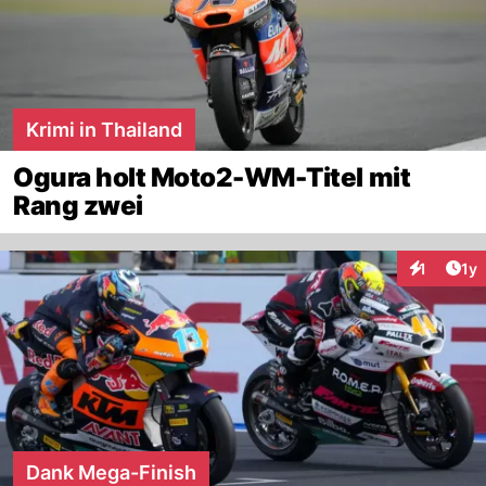
Krimi in Thailand
Ogura holt Moto2-WM-Titel mit
Rang zwei
Art
1
1y
Interaktion
Dank Mega-Finish