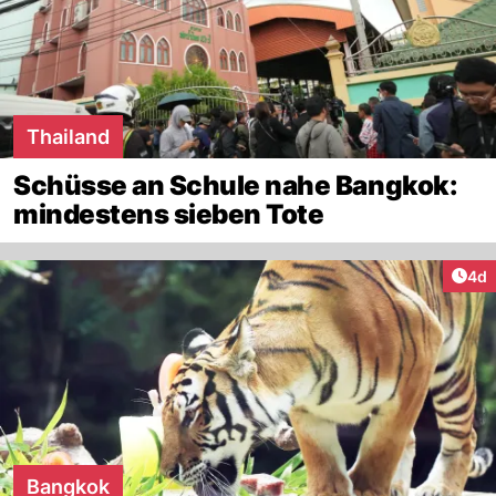
Thailand
Schüsse an Schule nahe Bangkok:
mindestens sieben Tote
Arti
4d
Bangkok