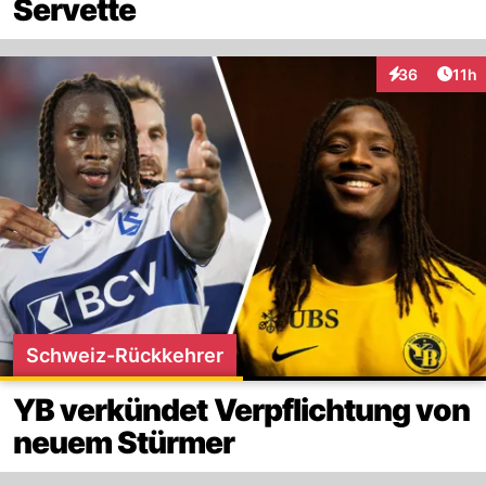
Servette
Artik
36
11h
Interaktionen
Schweiz-Rückkehrer
YB verkündet Verpflichtung von
neuem Stürmer