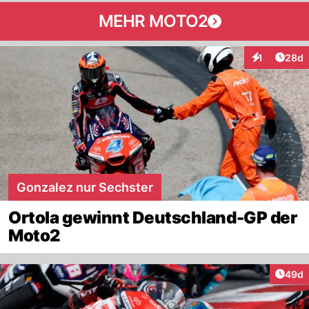
MEHR MOTO2
Artik
1
28d
Interaktione
Gonzalez nur Sechster
Ortola gewinnt Deutschland-GP der
Moto2
Artik
49d