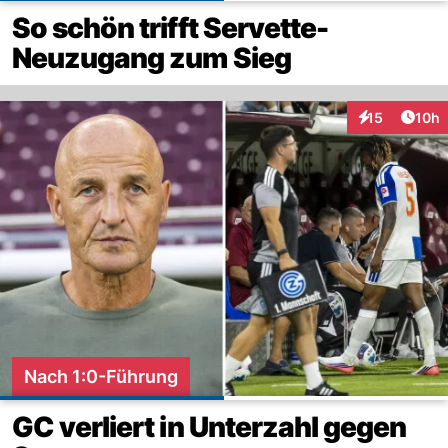
So schön trifft Servette-
Neuzugang zum Sieg
Artik
15
10h
Interaktionen
Nach 1:0-Führung
GC verliert in Unterzahl gegen