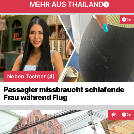
MEHR AUS THAILAND
Arti
2d
Neben Tochter (4)
Passagier missbraucht schlafende
Frau während Flug
Arti
3
2d
Interaktion