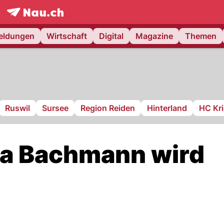
frontpage.
NAU.ch
meldungen
Wirtschaft
Digital
Magazine
Themen
Ruswil
Sursee
Region Reiden
Hinterland
HC Kr
na Bachmann wird