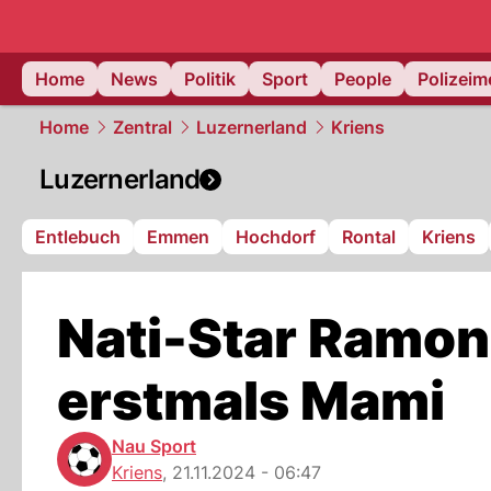
Home
News
Politik
Sport
People
Polizei
Home
Zentral
Luzernerland
Kriens
Luzernerland
Entlebuch
Emmen
Hochdorf
Rontal
Kriens
Nati-Star Ramo
erstmals Mami
Nau Sport
Kriens
,
21.11.2024 - 06:47