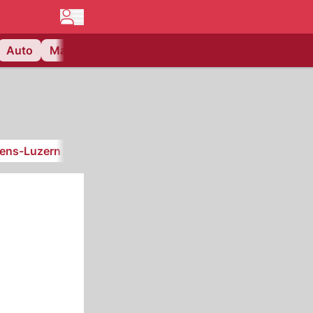
Auto
Matchcenter
Videos
Nau Plus
Lifestyle
iens-Luzern
SC Kriens