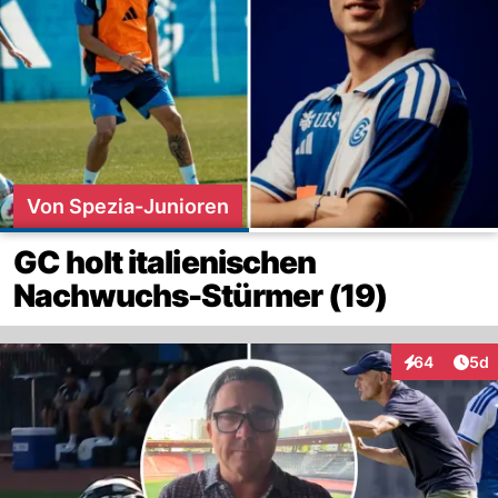
Von Spezia-Junioren
GC holt italienischen
Nachwuchs-Stürmer (19)
Arti
64
5d
Interaktionen