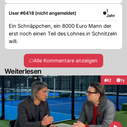
Artikel ver
1
User #6418 (nicht angemeldet)
Jahr
Ein Schnäppchen, ein 8000 Euro Mann der
erst noch einen Teil des Lohnes in Schnitzeln
will.
Alle Kommentare anzeigen
Weiterlesen
Art
82
1y
Interaktione