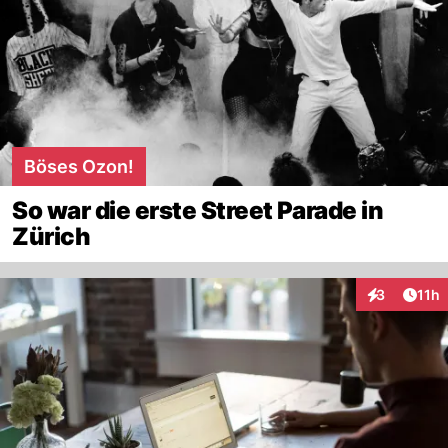
Böses Ozon!
So war die erste Street Parade in
Zürich
Artik
3
11h
Interaktione