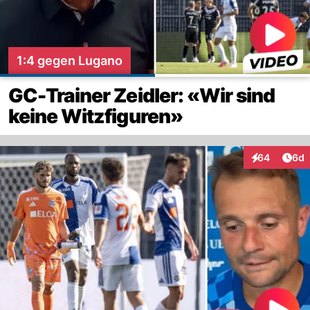
1:4 gegen Lugano
GC-Trainer Zeidler: «Wir sind
keine Witzfiguren»
Arti
64
6d
Interaktionen