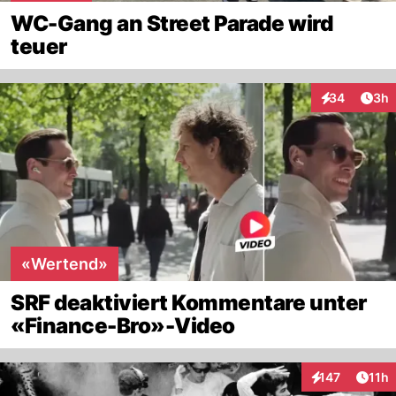
WC-Gang an Street Parade wird
teuer
Arti
34
3h
Interaktionen
«Wertend»
SRF deaktiviert Kommentare unter
«Finance-Bro»-Video
Artik
147
11h
Interaktionen