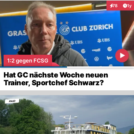
Art
78
1y
Interaktione
1:2 gegen FCSG
Hat GC nächste Woche neuen
Trainer, Sportchef Schwarz?