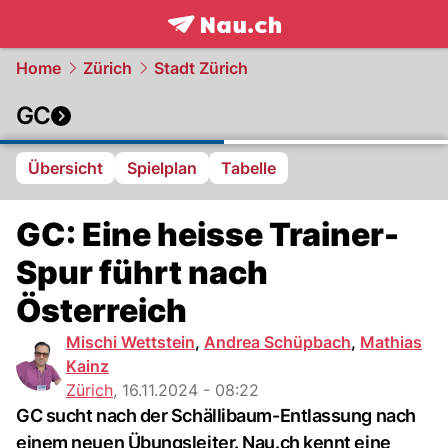
frontpage.
NAU.ch
Home
Zürich
Stadt Zürich
GC
Übersicht
Spielplan
Tabelle
GC: Eine heisse Trainer-
Spur führt nach
Österreich
Mischi Wettstein
,
Andrea Schüpbach
,
Mathias
Kainz
Zürich
,
16.11.2024 - 08:22
GC sucht nach der Schällibaum-Entlassung nach
einem neuen Übungsleiter. Nau.ch kennt eine