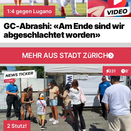
1:4 gegen Lugano
GC-Abrashi: «Am Ende sind wir
abgeschlachtet worden»
MEHR AUS STADT ZüRICH
Art
331
8'
Interaktionen
2 Stutz!