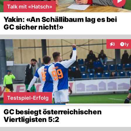
Talk mit «Hatsch»
Yakin: «An Schällibaum lag es bei
GC sicher nicht!»
Art
3
1y
Interaktion
Testspiel-Erfolg
GC besiegt österreichischen
Viertligisten 5:2