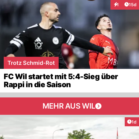
Artik
1
15d
Interaktione
Trotz Schmid-Rot
FC Wil startet mit 5:4-Sieg über
Rappi in die Saison
MEHR AUS WIL
Art
1d