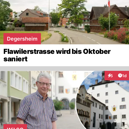
Degersheim
Flawilerstrasse wird bis Oktober
saniert
Art
5
1d
Interaktion