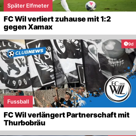
Später Elfmeter
FC Wil verliert zuhause mit 1:2
gegen Xamax
Arti
9d
Fussball
FC Wil verlängert Partnerschaft mit
Thurbobräu