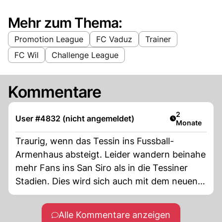
Mehr zum Thema:
Promotion League
FC Vaduz
Trainer
FC Wil
Challenge League
Kommentare
Artikel veröff
2
User #4832 (nicht angemeldet)
Monate
Traurig, wenn das Tessin ins Fussball-
Armenhaus absteigt. Leider wandern beinahe
mehr Fans ins San Siro als in die Tessiner
Stadien. Dies wird sich auch mit dem neuen
Lugano Stadion kaum ändern. Sobald der
FCL länger nicht um den Meister spielen
Alle Kommentare anzeigen
kann werden sich kaum 4000 Zuschauer