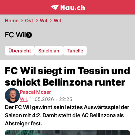
frontpage.
NAU.ch
Home
Ost
Wil
Wil
FC Wil
Übersicht
Spielplan
Tabelle
FC Wil siegt im Tessin und
schickt Bellinzona runter
Pascal Moser
Wil
,
11.05.2026 - 22:25
Der FC Wil gewinnt sein letztes Auswärtsspiel der
Saison mit 4:2. Damit steht die AC Bellinzona als
Absteiger fest.