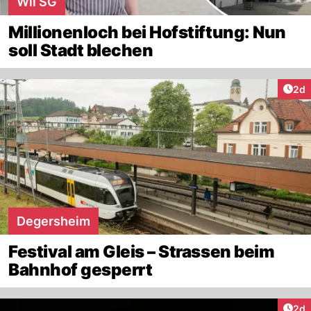
Wil SG
Millionenloch bei Hofstiftung: Nun
soll Stadt blechen
Arti
2d
Degersheim
Festival am Gleis – Strassen beim
Bahnhof gesperrt
Arti
2d