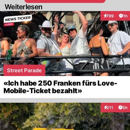
Weiterlesen
mehr begeistern können. Mein Mario
Prosperi-Herz blutet!
Art
799
1h
Interaktionen
Street Parade
«Ich habe 250 Franken fürs Love-
Mobile-Ticket bezahlt»
Arti
211
5h
Interaktionen