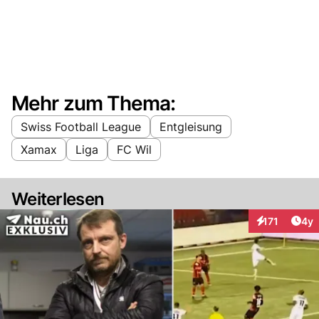
Mehr zum Thema:
Swiss Football League
Entgleisung
Xamax
Liga
FC Wil
Weiterlesen
Arti
171
4y
Interaktionen