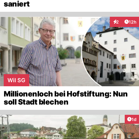
saniert
Artik
2
12h
Interaktione
Wil SG
Millionenloch bei Hofstiftung: Nun
soll Stadt blechen
Art
1d