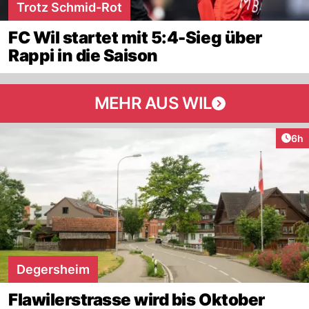
Trotz Schmid-Rot
FC Wil startet mit 5:4-Sieg über
Rappi in die Saison
MEHR AUS WIL
Arti
6h
Degersheim
Flawilerstrasse wird bis Oktober