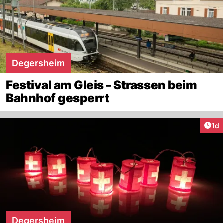
Degersheim
Festival am Gleis – Strassen beim
Bahnhof gesperrt
Art
1d
Degersheim