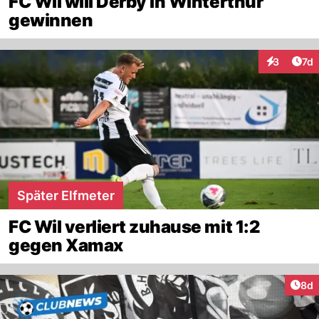
FC Wil will Derby in Winterthur
gewinnen
Art
3
7d
Interaktion
Später Elfmeter
FC Wil verliert zuhause mit 1:2
gegen Xamax
Arti
8d