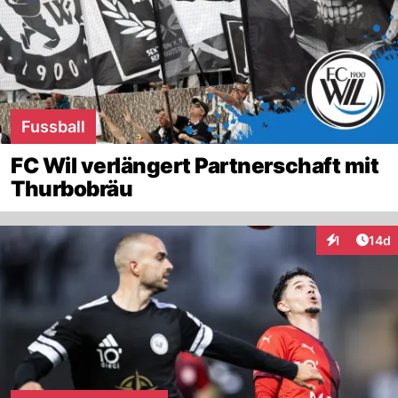
Fussball
FC Wil verlängert Partnerschaft mit
Thurbobräu
Artik
1
14d
Interaktione