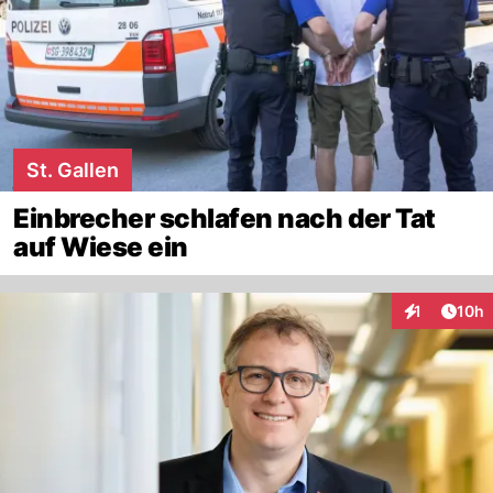
St. Gallen
Einbrecher schlafen nach der Tat
auf Wiese ein
Artik
1
10h
Interaktione