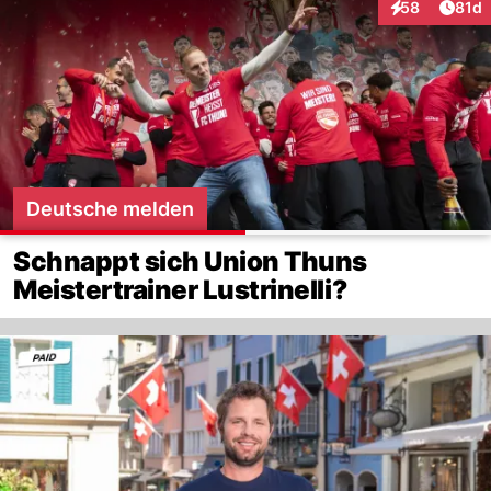
Artik
58
81d
Interaktionen
Deutsche melden
Schnappt sich Union Thuns
Meistertrainer Lustrinelli?