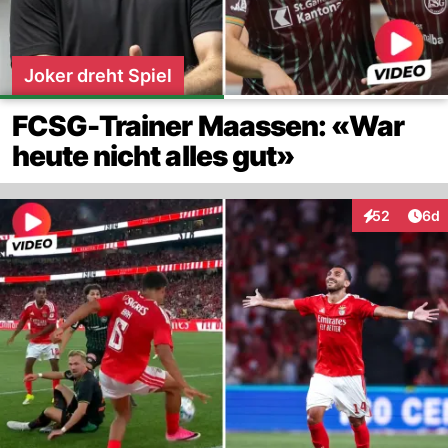
Joker dreht Spiel
FCSG-Trainer Maassen: «War
heute nicht alles gut»
Arti
52
6d
Interaktionen