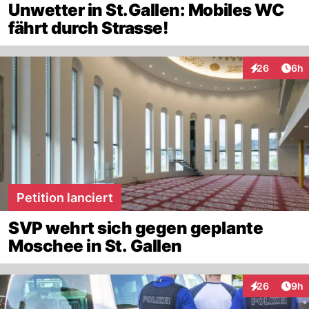
Unwetter in St.Gallen: Mobiles WC
fährt durch Strasse!
Arti
26
6h
Interaktionen
Petition lanciert
SVP wehrt sich gegen geplante
Moschee in St. Gallen
Arti
26
9h
Interaktionen