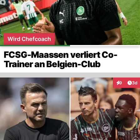
Wird Chefcoach
FCSG-Maassen verliert Co-
Trainer an Belgien-Club
Arti
9
3d
Interaktion