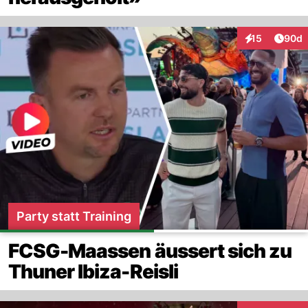
Artik
15
90d
Interaktionen
Party statt Training
FCSG-Maassen äussert sich zu
Thuner Ibiza-Reisli