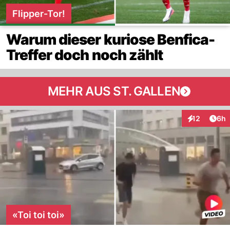
Flipper-Tor!
Warum dieser kuriose Benfica-
Treffer doch noch zählt
MEHR AUS ST. GALLEN
Arti
12
6h
Interaktione
«Toi toi toi»