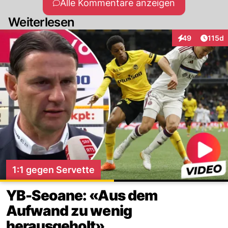
Alle Kommentare anzeigen
Weiterlesen
Artike
49
115d
Interaktionen
1:1 gegen Servette
YB-Seoane: «Aus dem
Aufwand zu wenig
herausgeholt»