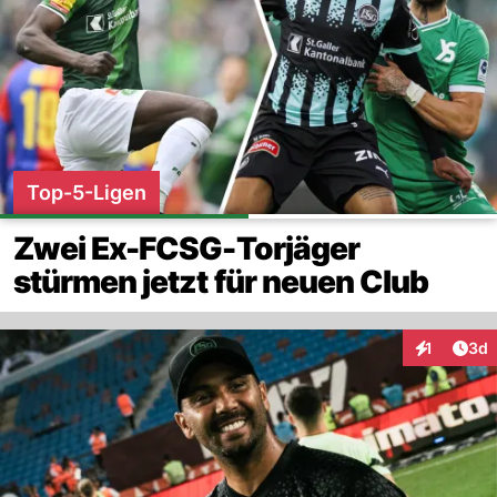
Top-5-Ligen
Zwei Ex-FCSG-Torjäger
stürmen jetzt für neuen Club
Arti
1
3d
Interaktion