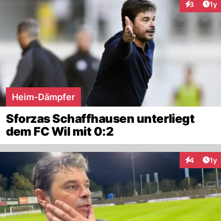
Art
3
1y
Interaktion
Heim-Dämpfer
Sforzas Schaffhausen unterliegt
dem FC Wil mit 0:2
Art
4
1y
Interaktion