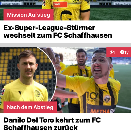
Mission Aufstieg
Ex-Super-League-Stürmer
wechselt zum FC Schaffhausen
Art
4
1y
Interaktion
Nach dem Abstieg
Danilo Del Toro kehrt zum FC
Schaffhausen zurück