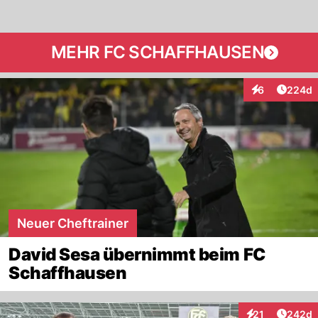
MEHR FC SCHAFFHAUSEN
Artikel
6
224d
Interaktionen
Neuer Cheftrainer
David Sesa übernimmt beim FC
Schaffhausen
Artikel
21
242d