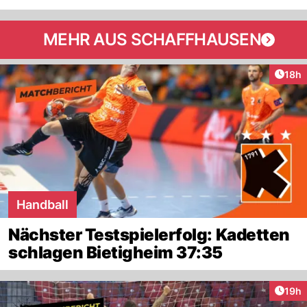
MEHR AUS SCHAFFHAUSEN
Artik
18h
Handball
Nächster Testspielerfolg: Kadetten
schlagen Bietigheim 37:35
Artik
19h