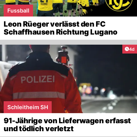
Fussball
Leon Rüeger verlässt den FC
Schaffhausen Richtung Lugano
Arti
4d
Schleitheim SH
91-Jährige von Lieferwagen erfasst
und tödlich verletzt