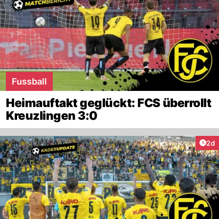
Fussball
Heimauftakt geglückt: FCS überrollt
Kreuzlingen 3:0
Arti
2d