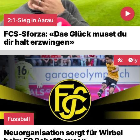
2:1-Sieg in Aarau
FCS-Sforza: «Das Glück musst du
dir halt erzwingen»
Art
2
1y
Interaktion
Fussball
Neuorganisation sorgt für Wirbel