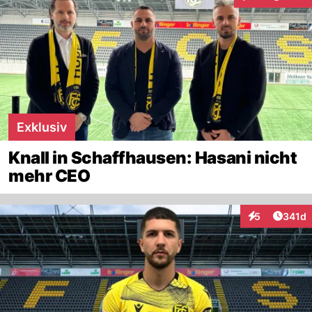
Interaktionen
Exklusiv
Knall in Schaffhausen: Hasani nicht
mehr CEO
Artike
5
341d
Interaktionen