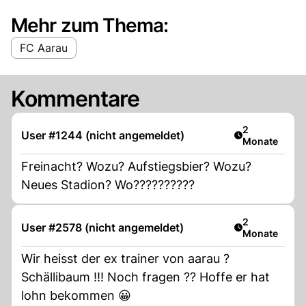
Mehr zum Thema:
FC Aarau
Kommentare
Artikel veröff
2
User #1244 (nicht angemeldet)
Monate
Freinacht? Wozu? Aufstiegsbier? Wozu?
Neues Stadion? Wo??????????
Artikel veröff
2
User #2578 (nicht angemeldet)
Monate
Wir heisst der ex trainer von aarau ?
Schällibaum !!! Noch fragen ?? Hoffe er hat
lohn bekommen 😀