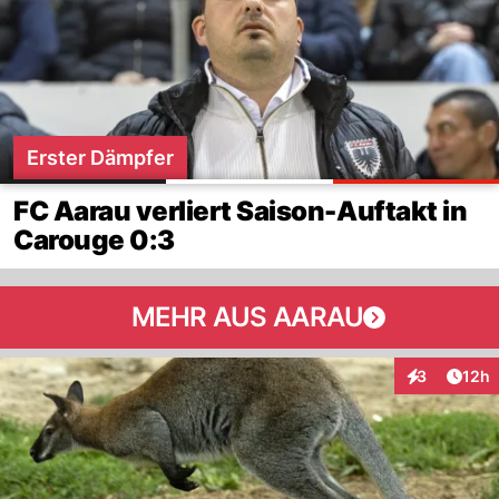
Erster Dämpfer
FC Aarau verliert Saison-Auftakt in
Carouge 0:3
MEHR AUS AARAU
Artik
3
12h
Interaktione