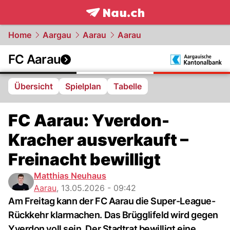
frontpage.
NAU.ch
Home
Aargau
Aarau
Aarau
FC Aarau
Übersicht
Spielplan
Tabelle
FC Aarau: Yverdon-
Kracher ausverkauft –
Freinacht bewilligt
Matthias Neuhaus
Aarau
,
13.05.2026 - 09:42
Am Freitag kann der FC Aarau die Super-League-
Rückkehr klarmachen. Das Brügglifeld wird gegen
Yverdon voll sein. Der Stadtrat bewilligt eine