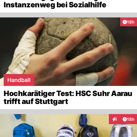
Instanzenweg bei Sozialhilfe
Artik
18h
Handball
Hochkarätiger Test: HSC Suhr Aarau
trifft auf Stuttgart
Artik
1
18h
Interaktione