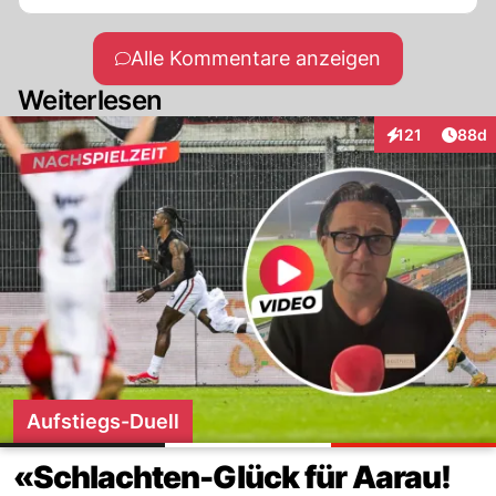
Alle Kommentare anzeigen
Weiterlesen
Artik
121
88d
Interaktionen
Aufstiegs-Duell
«Schlachten-Glück für Aarau!