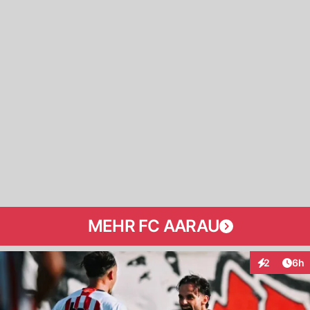
MEHR FC AARAU
Arti
2
6h
Interaktion