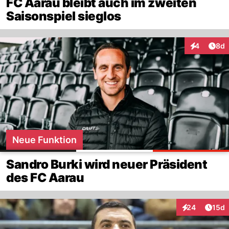
FC Aarau bleibt auch im zweiten
Saisonspiel sieglos
Arti
4
8d
Interaktion
Neue Funktion
Sandro Burki wird neuer Präsident
des FC Aarau
Artik
24
15d
Interaktionen