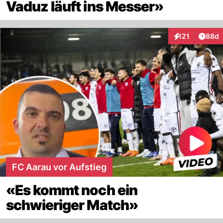
Vaduz läuft ins Messer»
Artik
121
88d
Interaktionen
FC Aarau vor Aufstieg
«Es kommt noch ein
schwieriger Match»