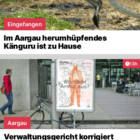
Eingefangen
Im Aargau herumhüpfendes
Känguru ist zu Hause
Artik
13h
Aargau
Verwaltungsgericht korrigiert