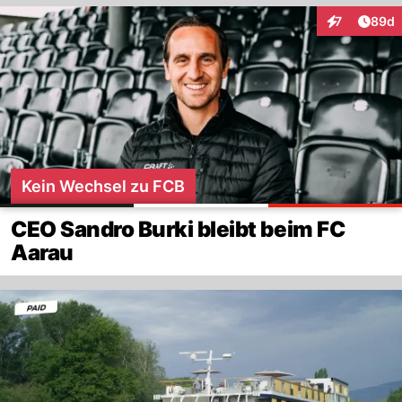
Artik
7
89d
Interaktionen
Kein Wechsel zu FCB
CEO Sandro Burki bleibt beim FC
Aarau