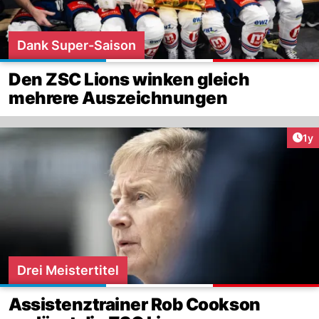
Dank Super-Saison
Den ZSC Lions winken gleich
mehrere Auszeichnungen
Art
1y
Drei Meistertitel
Assistenztrainer Rob Cookson