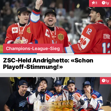
Art
11
1y
Interaktione
Champions-League-Sieg
ZSC-Held Andrighetto: «Schon
Playoff-Stimmung!»
Art
1y