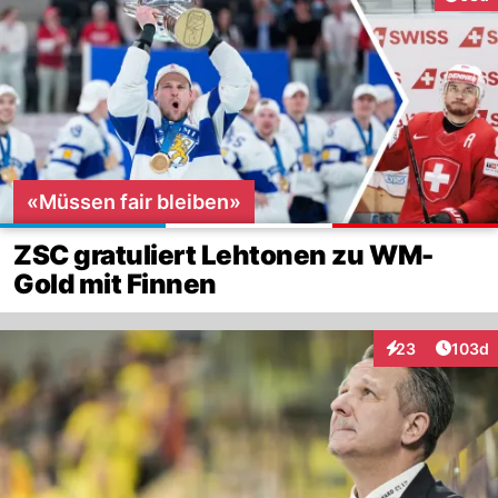
«Müssen fair bleiben»
ZSC gratuliert Lehtonen zu WM-
Gold mit Finnen
Artike
23
103d
Interaktionen