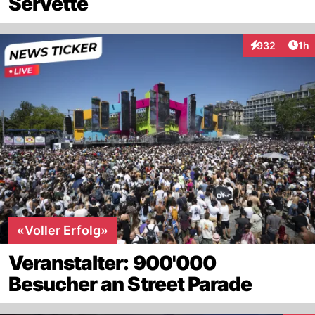
Servette
Art
932
1h
Interaktionen
«Voller Erfolg»
Veranstalter: 900'000
Besucher an Street Parade