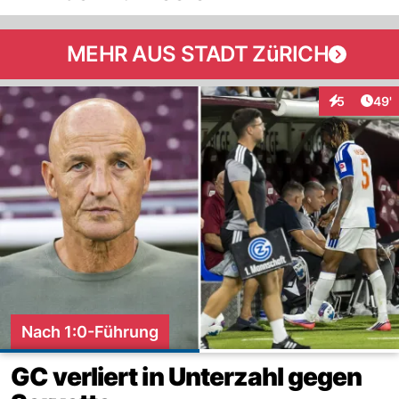
MEHR AUS STADT ZüRICH
Arti
5
49'
Interaktione
Nach 1:0-Führung
GC verliert in Unterzahl gegen