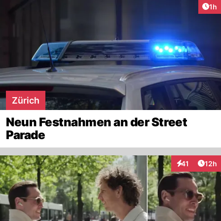
Art
1h
Zürich
Neun Festnahmen an der Street
Parade
Artik
41
12h
Interaktionen