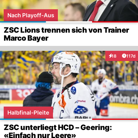
Nach Playoff-Aus
ZSC Lions trennen sich von Trainer
Marco Bayer
Artike
18
117d
Interaktionen
Halbfinal-Pleite
ZSC unterliegt HCD – Geering:
«Einfach nur Leere»