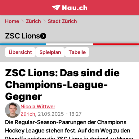
frontpage.
NAU.ch
Home
Zürich
Stadt Zürich
ZSC Lions
Übersicht
Spielplan
Tabelle
ZSC Lions: Das sind die
Champions-League-
Gegner
Nicola Wittwer
Zürich
,
21.05.2025 - 18:27
Die Regular-Season-Paarungen der Champions
Hockey League stehen fest. Auf dem Weg zu den
Playoffs spielen die ZSC Lions je dreimal zu Hause