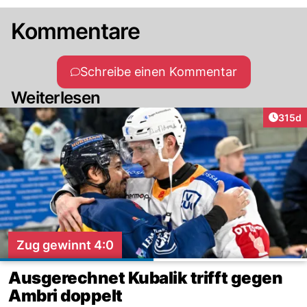
Kommentare
Schreibe einen Kommentar
Weiterlesen
Artike
315d
Zug gewinnt 4:0
Ausgerechnet Kubalik trifft gegen
Ambri doppelt