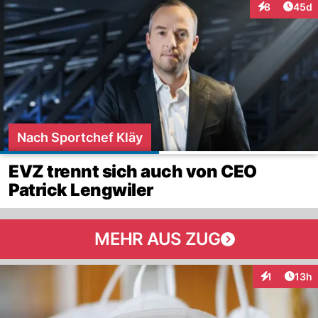
Artik
8
45d
Interaktionen
Nach Sportchef Kläy
EVZ trennt sich auch von CEO
Patrick Lengwiler
MEHR AUS ZUG
Artik
1
13h
Interaktione