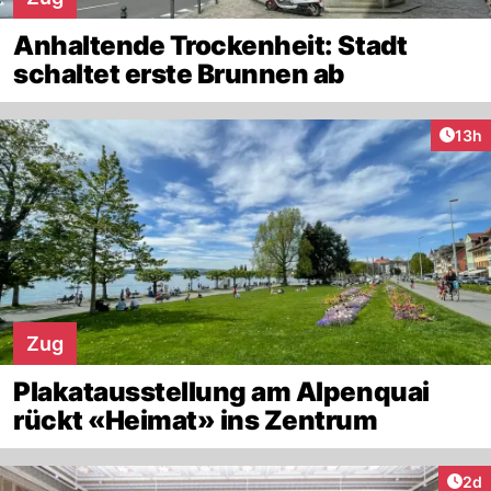
Anhaltende Trockenheit: Stadt
schaltet erste Brunnen ab
Artik
13h
Zug
Plakatausstellung am Alpenquai
rückt «Heimat» ins Zentrum
Arti
2d