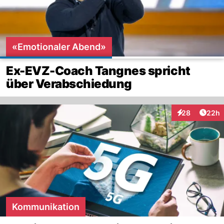
«Emotionaler Abend»
Ex-EVZ-Coach Tangnes spricht
über Verabschiedung
Artik
28
22h
Interaktionen
Kommunikation