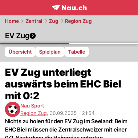
frontpage.
NAU.ch
Home
Zentral
Zug
Region Zug
EV Zug
Übersicht
Spielplan
Tabelle
EV Zug unterliegt
auswärts beim EHC Biel
mit 0:2
Nau Sport
Region Zug
,
30.09.2025 - 21:54
Nichts zu holen für den EV Zug im Seeland: Beim
EHC Biel müssen die Zentralschweizer mit einer
0:2-Niederlage die Heimreise antreten.