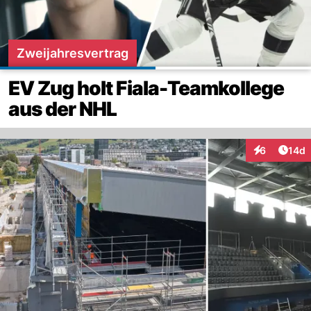
Zweijahresvertrag
EV Zug holt Fiala-Teamkollege
aus der NHL
Artik
6
14d
Interaktione