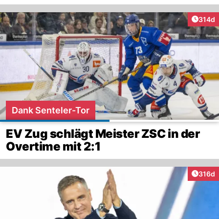
Artike
314d
Dank Senteler-Tor
EV Zug schlägt Meister ZSC in der
Overtime mit 2:1
Artike
316d