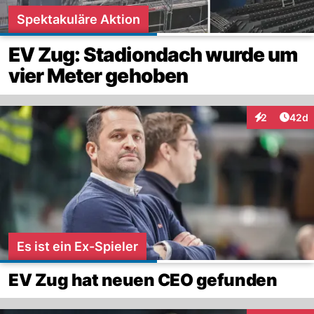
Spektakuläre Aktion
EV Zug: Stadiondach wurde um
vier Meter gehoben
Artik
2
42d
Interaktionen
Es ist ein Ex-Spieler
EV Zug hat neuen CEO gefunden