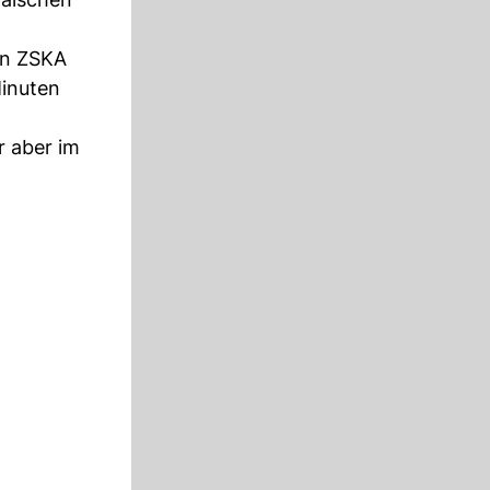
gen ZSKA
Minuten
r aber im