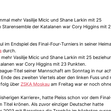
nmal mehr Vasilije Micic und Shane Larkin mit 25
m Starensemble der Katalanen war Cory Higgins mit 
ul im Endspiel des Final-Four-Turniers in seiner Heim
a
durch.
 mehr Vasilije Micic und Shane Larkin mit 25 bezieh
talanen war Cory Higgins mit 23 Punkten.
league-Titel seiner Mannschaft am Sonntag in nur ac
h Ende des zweiten Viertels aber den linken Fuss und 
rfolg über
ZSKA Moskau
am Freitag war er noch ohne
sherigen Karriere», hatte Pleiss schon vor dem Final
Titel krönen. Als zuvor einziger Deutscher hatte
ahr 2003 mit Barcelona die Trophäe im höchsten euro