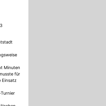
23
atstadt
ungsweise
ht Minuten
musste für
 Einsatz
-Turnier
päischen