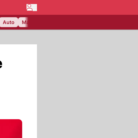
Auto
Matchcenter
Videos
Nau Plus
Lifestyle
e