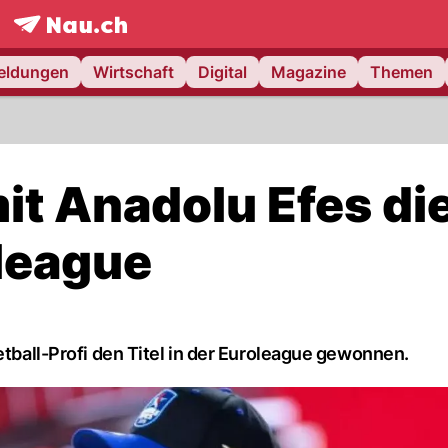
frontpage.
NAU.ch
meldungen
Wirtschaft
Digital
Magazine
Themen
it Anadolu Efes di
league
etball-Profi den Titel in der Euroleague gewonnen.