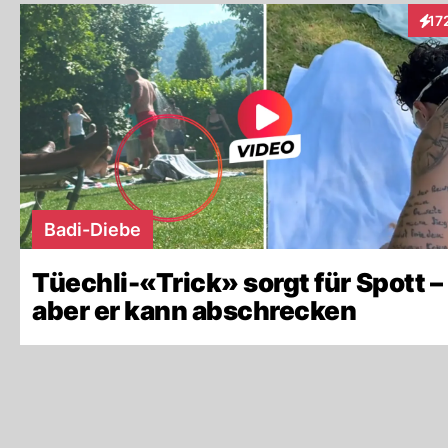
17
Inte
Badi-Diebe
Tüechli-«Trick» sorgt für Spott –
aber er kann abschrecken