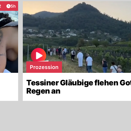
Artikel veröffentlicht:
2
5h
raktionen
Prozession
Tessiner Gläubige flehen Go
Regen an