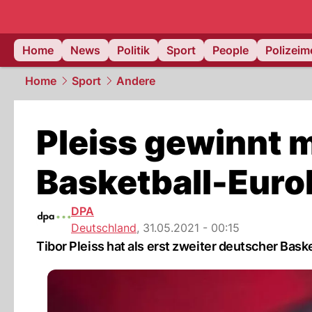
Home
News
Politik
Sport
People
Polizei
Home
Sport
Andere
Pleiss gewinnt m
Basketball-Euro
DPA
Deutschland
,
31.05.2021 - 00:15
Tibor Pleiss hat als erst zweiter deutscher Bask