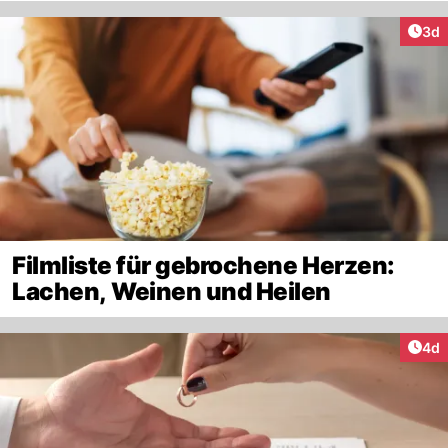
Arti
3d
Filmliste für gebrochene Herzen:
Lachen, Weinen und Heilen
Arti
4d