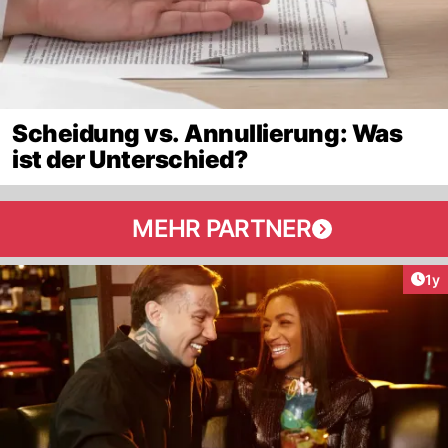
Scheidung vs. Annullierung: Was
ist der Unterschied?
MEHR PARTNER
Art
1y