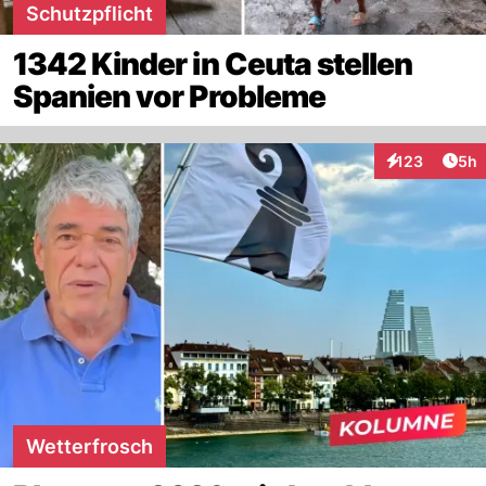
Schutzpflicht
1342 Kinder in Ceuta stellen
Spanien vor Probleme
Arti
123
5h
Interaktionen
Wetterfrosch