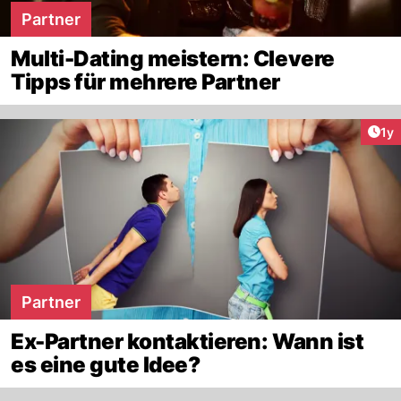
Partner
Multi-Dating meistern: Clevere
Tipps für mehrere Partner
Art
1y
Partner
Ex-Partner kontaktieren: Wann ist
es eine gute Idee?