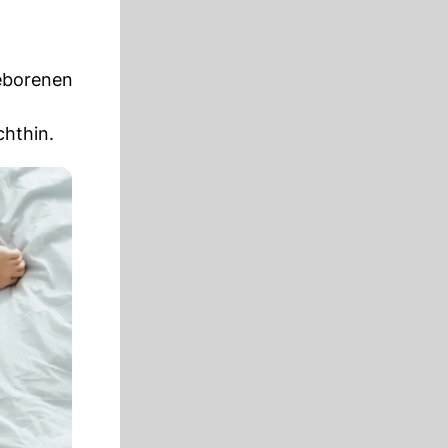
geborenen
chthin.