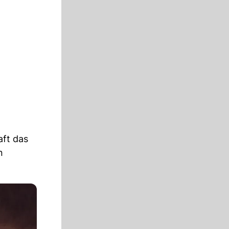
aft das
n