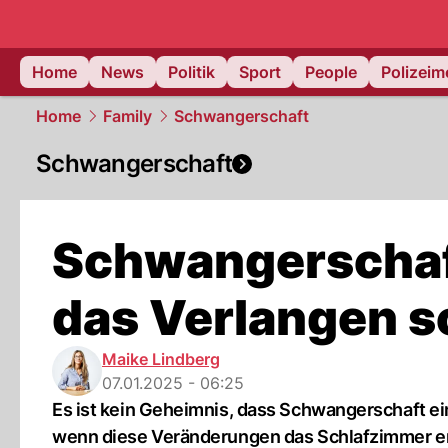
Home
News
Politik
Sport
People
Polizei
Home
Family
Schwangerschaft
Schwangerschaft
Schwangerschaf
das Verlangen 
Maike Lindberg
07.01.2025 - 06:25
Es ist kein Geheimnis, dass Schwangerschaft ei
wenn diese Veränderungen das Schlafzimmer e