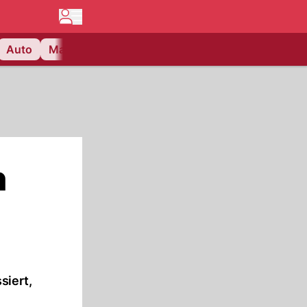
Auto
Matchcenter
Videos
Nau Plus
Lifestyle
n
siert,