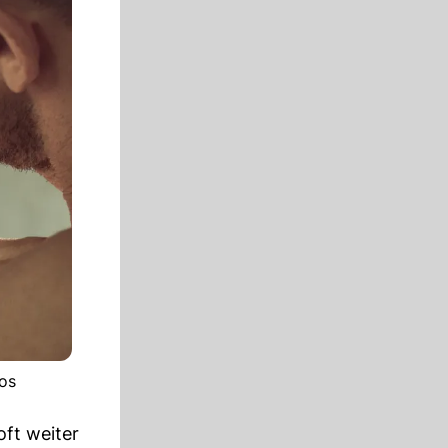
os
oft weiter