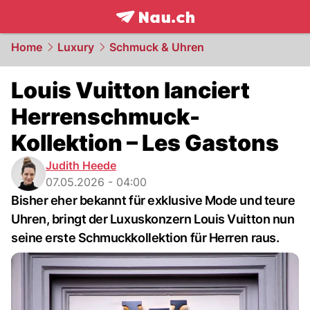
frontpage.
NAU.ch
Home
Luxury
Schmuck & Uhren
Louis Vuitton lanciert
Herrenschmuck-
Kollektion – Les Gastons
Judith Heede
07.05.2026 - 04:00
Bisher eher bekannt für exklusive Mode und teure
Uhren, bringt der Luxuskonzern Louis Vuitton nun
seine erste Schmuckkollektion für Herren raus.