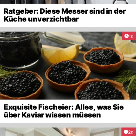
Ratgeber: Diese Messer sind in der
Küche unverzichtbar
Art
1d
Exquisite Fischeier: Alles, was Sie
über Kaviar wissen müssen
Arti
2d