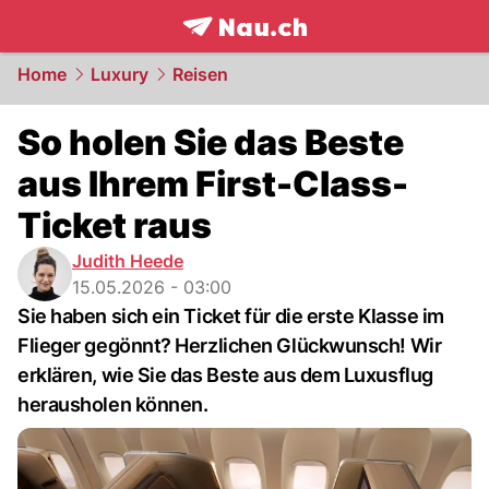
frontpage.
NAU.ch
Home
Luxury
Reisen
So holen Sie das Beste
aus Ihrem First-Class-
Ticket raus
Judith Heede
15.05.2026 - 03:00
Sie haben sich ein Ticket für die erste Klasse im
Flieger gegönnt? Herzlichen Glückwunsch! Wir
erklären, wie Sie das Beste aus dem Luxusflug
herausholen können.