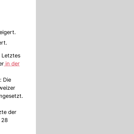
eigert.
rt.
 Letztes
er
in der
: Die
weizer
mgesetzt.
zte der
 28