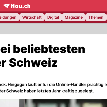
frontpage.
NAU.ch
meldungen
Wirtschaft
Digital
Magazine
Themen
i beliebtesten
er Schweiz
ck. Hingegen läuft er für die Online-Händler prächtig.
der Schweiz haben letztes Jahr kräftig zugelegt.