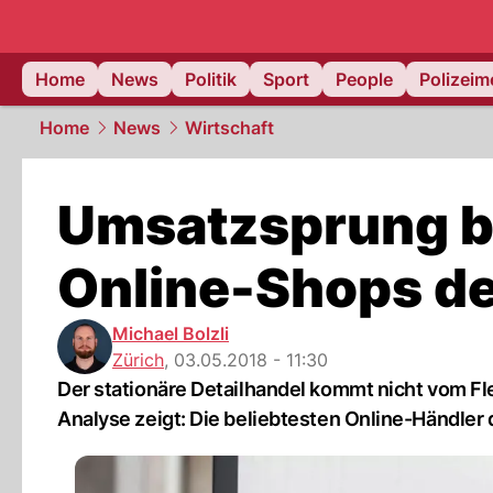
Home
News
Politik
Sport
People
Polizei
Home
News
Wirtschaft
Umsatzsprung be
Online-Shops d
Michael Bolzli
Zürich
,
03.05.2018 - 11:30
Der stationäre Detailhandel kommt nicht vom Fle
Analyse zeigt: Die beliebtesten Online-Händler 