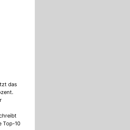
tzt das
ozent.
r
chreibt
e Top-10