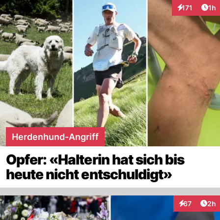
Art
171
1h
Interaktionen
Herdenhund-Angriff
Opfer: «Halterin hat sich bis
heute nicht entschuldigt»
Arti
67
2h
Interaktionen