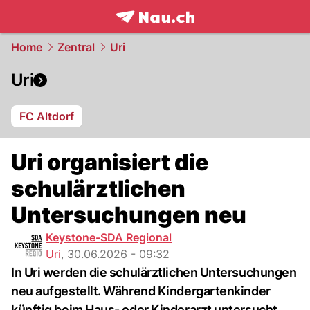
frontpage.
NAU.ch
Home
Zentral
Uri
Uri
FC Altdorf
Uri organisiert die
schulärztlichen
Untersuchungen neu
Keystone-SDA Regional
Uri
,
30.06.2026 - 09:32
In Uri werden die schulärztlichen Untersuchungen
neu aufgestellt. Während Kindergartenkinder
künftig beim Haus- oder Kinderarzt untersucht