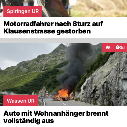
Spiringen UR
Motorradfahrer nach Sturz auf
Klausenstrasse gestorben
Arti
8
3d
Interaktion
Wassen UR
Auto mit Wohnanhänger brennt
vollständig aus