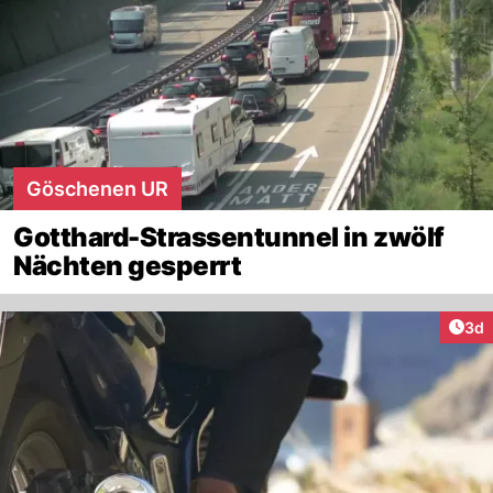
Göschenen UR
Gotthard-Strassentunnel in zwölf
Nächten gesperrt
Arti
3d