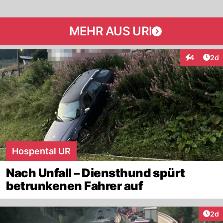
MEHR AUS URI
Arti
4
2d
Interaktion
Hospental UR
Nach Unfall – Diensthund spürt
betrunkenen Fahrer auf
Arti
2d