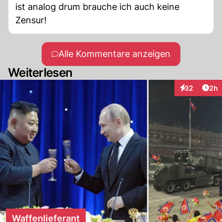
ist analog drum brauche ich auch keine
Zensur!
Alle Kommentare anzeigen
Weiterlesen
Arti
32
2h
Interaktionen
Waffenlieferant