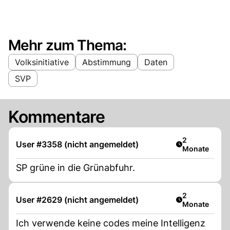
Mehr zum Thema:
Volksinitiative
Abstimmung
Daten
SVP
Kommentare
Artikel veröff
2
User #3358 (nicht angemeldet)
Monate
SP grüne in die Grünabfuhr.
Artikel veröff
2
User #2629 (nicht angemeldet)
Monate
Ich verwende keine codes meine Intelligenz