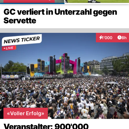
GC verliert in Unterzahl gegen
Servette
Arti
1'000
8h
Interaktionen
«Voller Erfolg»
Veranstalter: 900'000