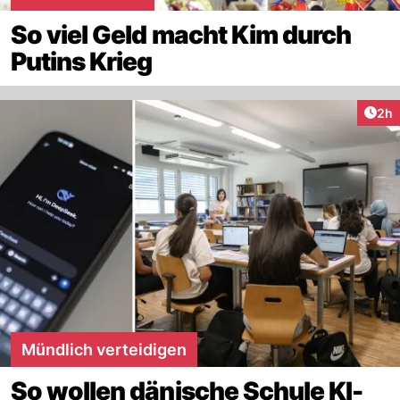
So viel Geld macht Kim durch
Putins Krieg
Arti
2h
Mündlich verteidigen
So wollen dänische Schule KI-