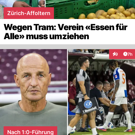
Zürich-Affoltern
Wegen Tram: Verein «Essen für
Alle» muss umziehen
Arti
9
7h
Interaktion
Nach 1:0-Führung