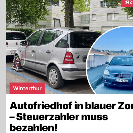
12
Inte
Winterthur
Autofriedhof in blauer Zo
– Steuerzahler muss
bezahlen!