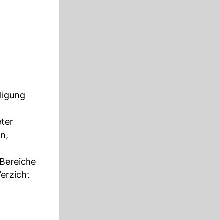
ligung
ter
n,
 Bereiche
Verzicht