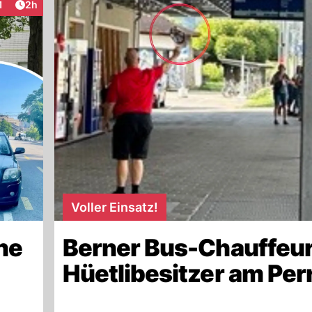
Artikel veröffentlicht:
1
2h
raktionen
Voller Einsatz!
ne
Berner Bus-Chauffeur
Hüetlibesitzer am Per