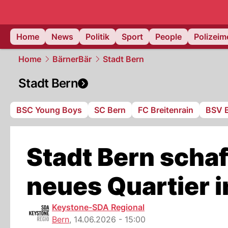
Home
News
Politik
Sport
People
Polizei
Home
BärnerBär
Stadt Bern
Stadt Bern
BSC Young Boys
SC Bern
FC Breitenrain
BSV 
Stadt Bern schaf
neues Quartier 
Keystone-SDA Regional
Bern
,
14.06.2026 - 15:00