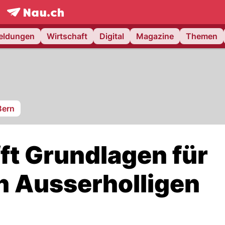
frontpage.
NAU.ch
meldungen
Wirtschaft
Digital
Magazine
Themen
Bern
ft Grundlagen für
in Ausserholligen