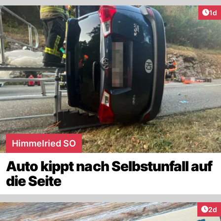
Art
1d
Himmelried SO
Auto kippt nach Selbstunfall auf
die Seite
Arti
2d