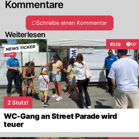
Kommentare
Schreibe einen Kommentar
Weiterlesen
Arti
338
10'
Interaktionen
2 Stutz!
WC-Gang an Street Parade wird
teuer