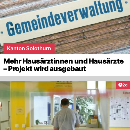
Kanton Solothurn
Mehr Hausärztinnen und Hausärzte
– Projekt wird ausgebaut
Arti
2d