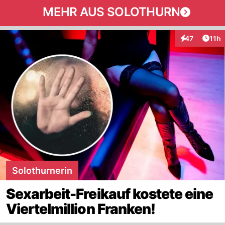
MEHR AUS SOLOTHURN
Artik
47
11h
Interaktionen
Solothurnerin
Sexarbeit-Freikauf kostete eine
Viertelmillion Franken!