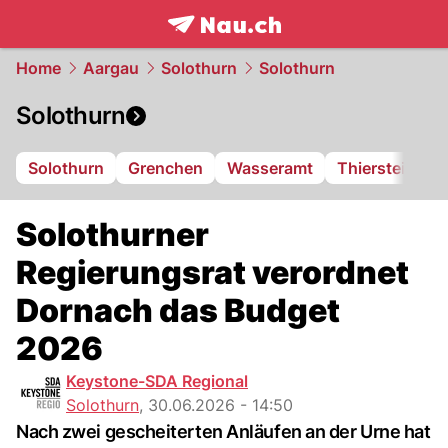
frontpage.
NAU.ch
Home
Aargau
Solothurn
Solothurn
Solothurn
Solothurn
Grenchen
Wasseramt
Thierstein
F
Solothurner
Regierungsrat verordnet
Dornach das Budget
2026
Keystone-SDA Regional
Solothurn
,
30.06.2026 - 14:50
Nach zwei gescheiterten Anläufen an der Urne hat