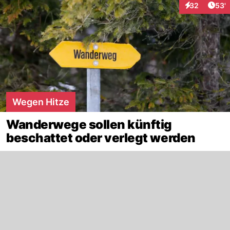
Arti
32
53'
Interaktionen
Wegen Hitze
Wanderwege sollen künftig
beschattet oder verlegt werden