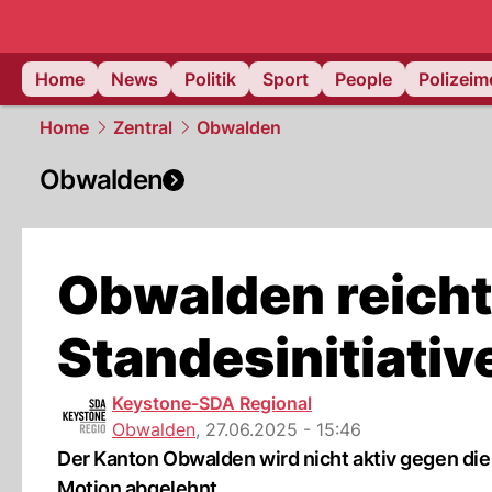
Home
News
Politik
Sport
People
Polizei
Home
Zentral
Obwalden
Obwalden
Obwalden reicht
Standesinitiativ
Keystone-SDA Regional
Obwalden
,
27.06.2025 - 15:46
Der Kanton Obwalden wird nicht aktiv gegen die
Motion abgelehnt.