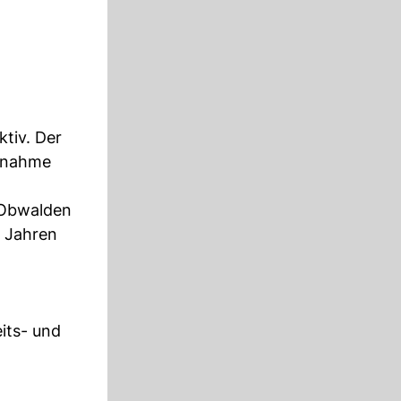
tiv. Der
ufnahme
 Obwalden
n Jahren
its- und