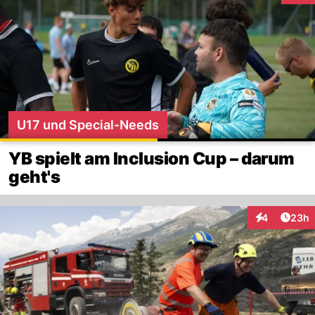
U17 und Special-Needs
YB spielt am Inclusion Cup – darum
geht's
Artik
4
23h
Interaktionen