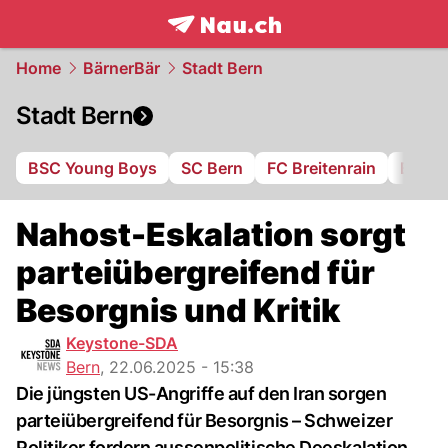
frontpage.
NAU.ch
Home
BärnerBär
Stadt Bern
Stadt Bern
BSC Young Boys
SC Bern
FC Breitenrain
BSV B
Nahost-Eskalation sorgt
parteiübergreifend für
Besorgnis und Kritik
Keystone-SDA
Bern
,
22.06.2025 - 15:38
Die jüngsten US-Angriffe auf den Iran sorgen
parteiübergreifend für Besorgnis – Schweizer
Politiker fordern aussenpolitische Deeskalation.