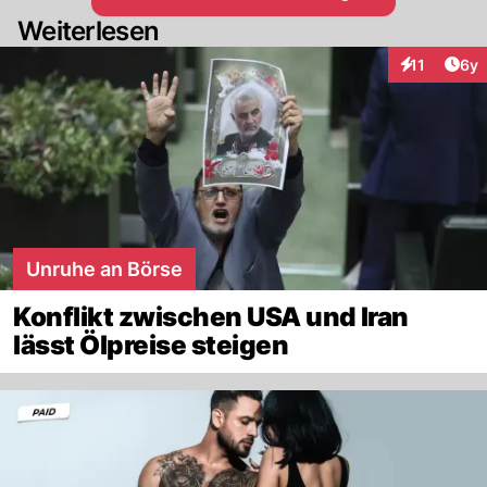
Weiterlesen
Arti
11
6y
Interaktione
Unruhe an Börse
Konflikt zwischen USA und Iran
lässt Ölpreise steigen