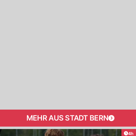
MEHR AUS STADT BERN
Arti
4h