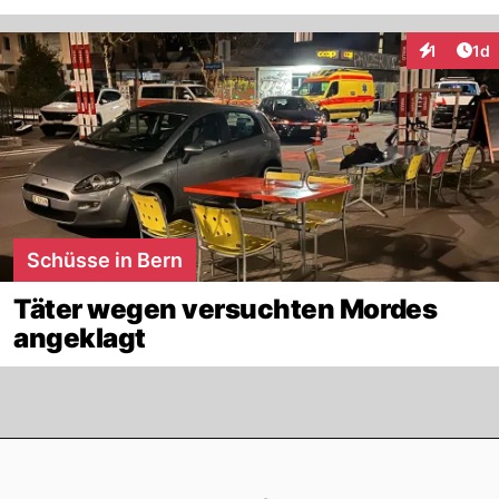
Art
1
1d
Interaktion
Schüsse in Bern
Täter wegen versuchten Mordes
angeklagt
Footer