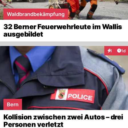
Waldbrandbekämpfung
32 Berner Feuerwehrleute im Wallis
ausgebildet
Art
1
1d
Interaktion
Bern
Kollision zwischen zwei Autos – drei
Personen verletzt