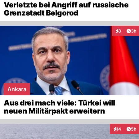
Verletzte bei Angriff auf russische
Grenzstadt Belgorod
Arti
3
3h
Interaktion
Ankara
Aus drei mach viele: Türkei will
neuen Militärpakt erweitern
Arti
14
5h
Interaktione