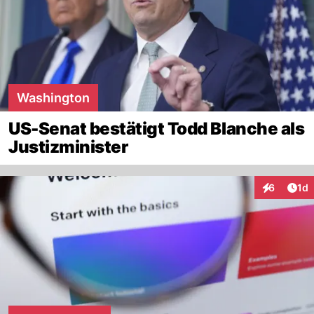
Washington
US-Senat bestätigt Todd Blanche als
Justizminister
Art
6
1d
Interaktion