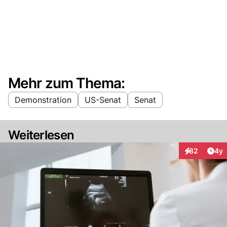
Mehr zum Thema:
Demonstration
US-Senat
Senat
Weiterlesen
Arti
82
4y
Interaktionen