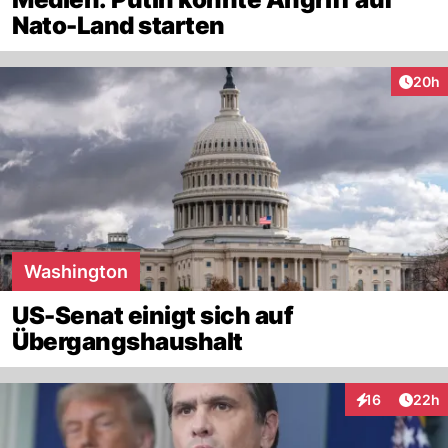
Nato-Land starten
Artik
20h
Washington
US-Senat einigt sich auf
Übergangshaushalt
Artik
16
22h
Interaktionen