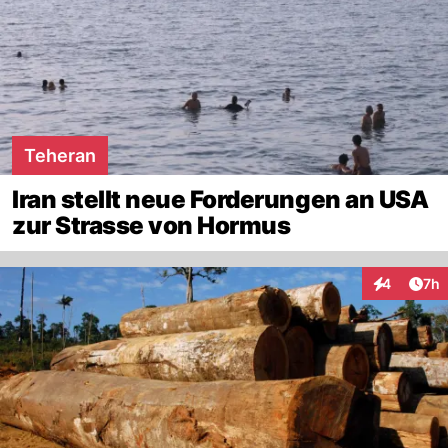
Teheran
Iran stellt neue Forderungen an USA
zur Strasse von Hormus
Arti
4
7h
Interaktion