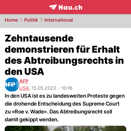
frontpage.
NAU.ch
Home
Politik
International
Zehntausende
demonstrieren für Erhalt
des Abtreibungsrechts in
den USA
AFP
USA
,
15.05.2022 - 10:16
In den USA ist es zu landesweiten Proteste gegen
die drohende Entscheidung des Supreme Court
zu «Roe v. Wade». Das Abtreibungsrecht soll
damit gekippt werden.