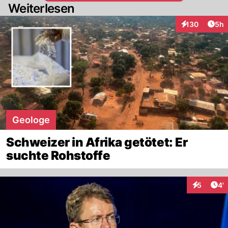
Weiterlesen
Arti
130
5h
Interaktionen
Geologe
Schweizer in Afrika getötet: Er
suchte Rohstoffe
Art
5
4'
Interaktio