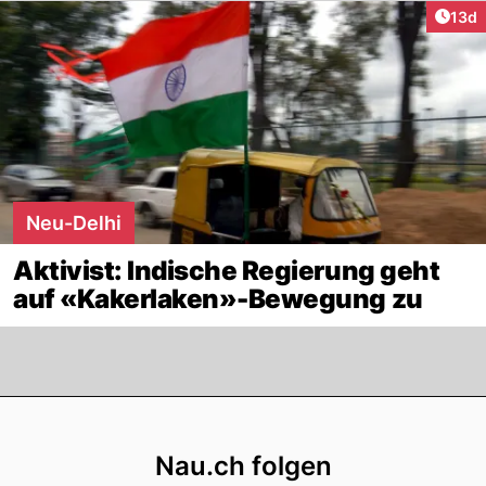
Artik
13d
Neu-Delhi
Aktivist: Indische Regierung geht
auf «Kakerlaken»-Bewegung zu
Footer
Nau.ch folgen