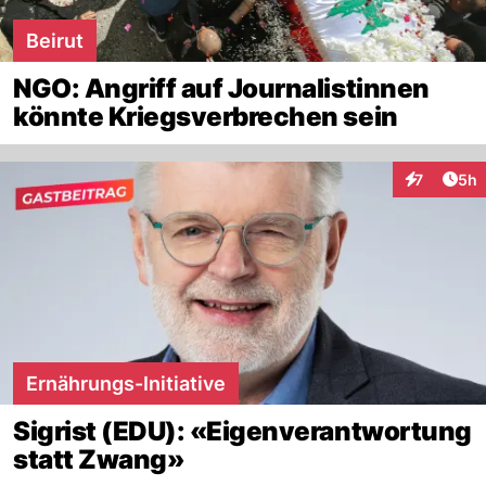
Beirut
NGO: Angriff auf Journalistinnen
könnte Kriegsverbrechen sein
Arti
7
5h
Interaktion
Ernährungs-Initiative
Sigrist (EDU): «Eigenverantwortung
statt Zwang»