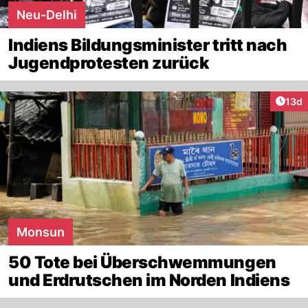
Neu-Delhi
Indiens Bildungsminister tritt nach
Jugendprotesten zurück
Artik
13d
Monsun
50 Tote bei Überschwemmungen
und Erdrutschen im Norden Indiens