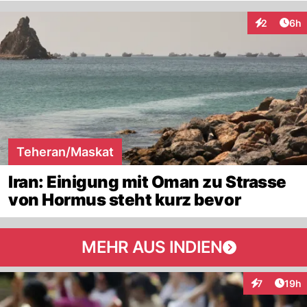
Arti
2
6h
Interaktion
Teheran/Maskat
Iran: Einigung mit Oman zu Strasse
von Hormus steht kurz bevor
MEHR AUS INDIEN
Artik
7
19h
Interaktione