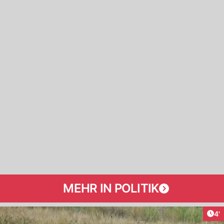
MEHR IN POLITIK
Art
4'