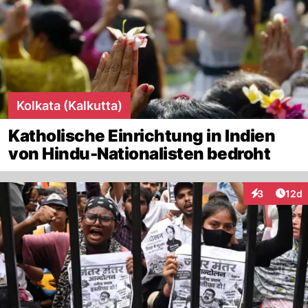
Kolkata (Kalkutta)
Katholische Einrichtung in Indien
von Hindu-Nationalisten bedroht
Artik
3
12d
Interaktione