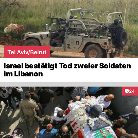
Tel Aviv/Beirut
Israel bestätigt Tod zweier Soldaten
im Libanon
Arti
24'