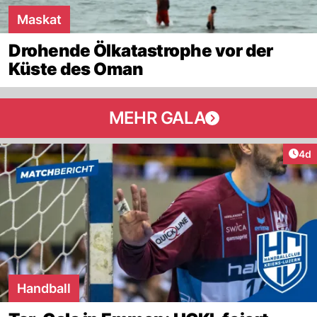
Maskat
Drohende Ölkatastrophe vor der
Küste des Oman
MEHR GALA
Arti
4d
Handball