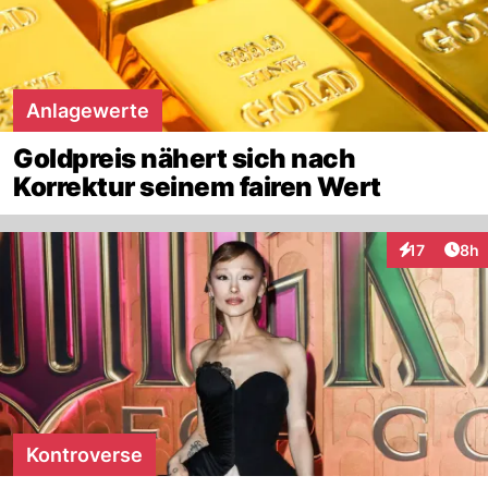
Anlagewerte
Goldpreis nähert sich nach
Korrektur seinem fairen Wert
Arti
17
8h
Interaktione
Kontroverse