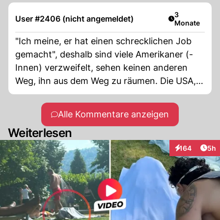
Artikel veröff
3
User #2406 (nicht angemeldet)
Monate
"Ich meine, er hat einen schrecklichen Job
gemacht", deshalb sind viele Amerikaner (-
Innen) verzweifelt, sehen keinen anderen
Weg, ihn aus dem Weg zu räumen. Die USA,
nach wie vor der Wilde Westen.
Alle Kommentare anzeigen
Weiterlesen
Arti
164
5h
Interaktionen