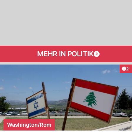
MEHR IN POLITIK
Art
2'
Washington/Rom