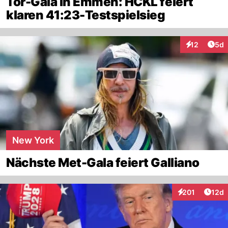
Tor-Gala in Emmen: HCKL feiert
klaren 41:23-Testspielsieg
Arti
12
5d
Interaktione
New York
Nächste Met-Gala feiert Galliano
Artik
201
12d
Interaktionen