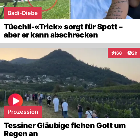
Badi-Diebe
Tüechli-«Trick» sorgt für Spott –
aber er kann abschrecken
Arti
168
2h
Interaktionen
Prozession
Tessiner Gläubige flehen Gott um
Regen an