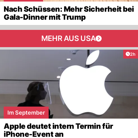
Nach Schüssen: Mehr Sicherheit bei
Gala-Dinner mit Trump
MEHR AUS USA
Arti
2h
Im September
Apple deutet intern Termin für
iPhone-Event an