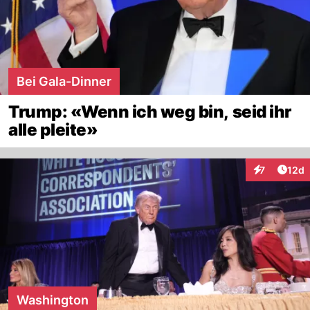
Bei Gala-Dinner
Trump: «Wenn ich weg bin, seid ihr
alle pleite»
Artik
7
12d
Interaktione
Washington