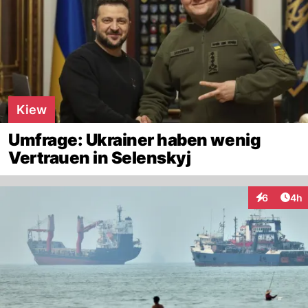
Kiew
Umfrage: Ukrainer haben wenig
Vertrauen in Selenskyj
Arti
6
4h
Interaktion