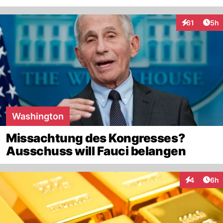
Arti
61
5h
Interaktione
Washington
Missachtung des Kongresses?
Ausschuss will Fauci belangen
Arti
4
6h
Interaktion