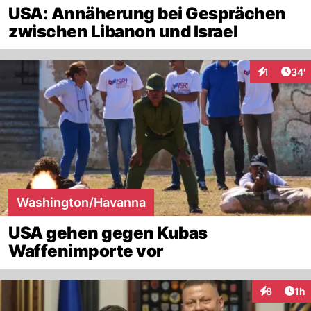
USA: Annäherung bei Gesprächen
zwischen Libanon und Israel
Arti
1
34'
Interaktion
Washington/Havanna
USA gehen gegen Kubas
Waffenimporte vor
Art
8
1h
Interaktion