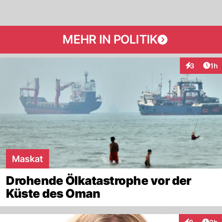
MEHR IN POLITIK
Art
3
1h
Interaktion
Maskat
Drohende Ölkatastrophe vor der
Küste des Oman
Arti