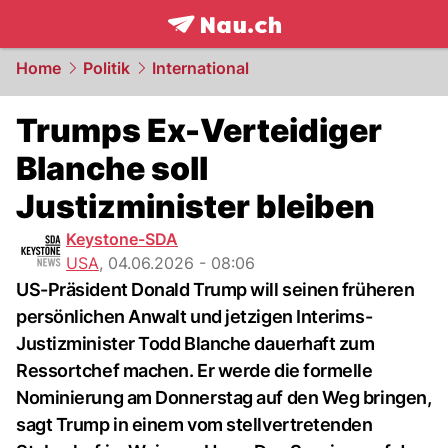
frontpage.
NAU.ch
Home
Politik
International
Trumps Ex-Verteidiger
Blanche soll
Justizminister bleiben
Keystone-SDA
USA
,
04.06.2026 - 08:06
US-Präsident Donald Trump will seinen früheren
persönlichen Anwalt und jetzigen Interims-
Justizminister Todd Blanche dauerhaft zum
Ressortchef machen. Er werde die formelle
Nominierung am Donnerstag auf den Weg bringen,
sagt Trump in einem vom stellvertretenden