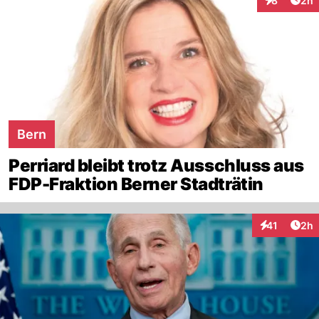
8
2h
Interaktion
Bern
Perriard bleibt trotz Ausschluss aus
FDP-Fraktion Berner Stadträtin
Arti
41
2h
Interaktione