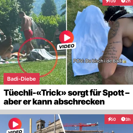
Arti
109
2h
Interaktionen
Badi-Diebe
Tüechli-«Trick» sorgt für Spott –
aber er kann abschrecken
Arti
50
3h
Interaktionen