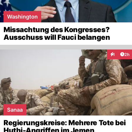
Washington
Missachtung des Kongresses?
Ausschuss will Fauci belangen
Arti
1
2h
Interaktion
Sanaa
Regierungskreise: Mehrere Tote bei
Huthi-Angriffen im Jemen