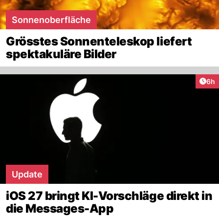
Sonnenoberfläche
Grösstes Sonnenteleskop liefert
spektakuläre Bilder
Arti
6h
Update
iOS 27 bringt KI-Vorschläge direkt in
die Messages-App