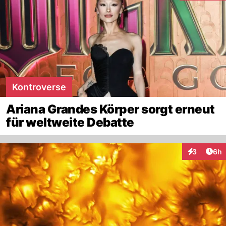
Kontroverse
Ariana Grandes Körper sorgt erneut
für weltweite Debatte
Arti
3
6h
Interaktion