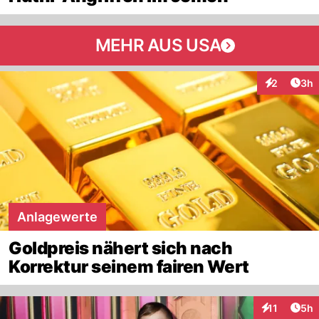
MEHR AUS USA
Arti
2
3h
Interaktion
Anlagewerte
Goldpreis nähert sich nach
Korrektur seinem fairen Wert
Arti
11
5h
Interaktione