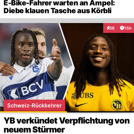
E-Bike-Fahrer warten an Ampel:
Diebe klauen Tasche aus Körbli
Artik
36
15h
Interaktionen
Schweiz-Rückkehrer
YB verkündet Verpflichtung von
neuem Stürmer