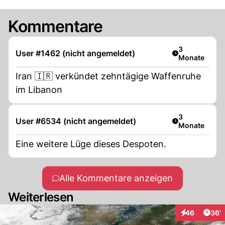
Kommentare
Artikel veröff
3
User #1462 (nicht angemeldet)
Monate
Iran 🇮🇷 verkündet zehntägige Waffenruhe
im Libanon
Artikel veröff
3
User #6534 (nicht angemeldet)
Monate
Eine weitere Lüge dieses Despoten.
Alle Kommentare anzeigen
Weiterlesen
Arti
46
36'
Interaktionen