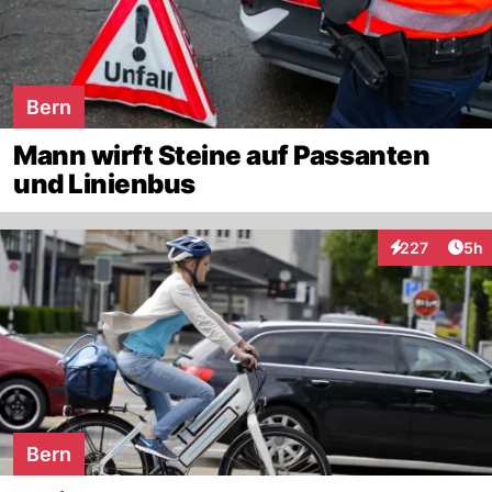
Bern
Mann wirft Steine auf Passanten
und Linienbus
Arti
227
5h
Interaktionen
Bern