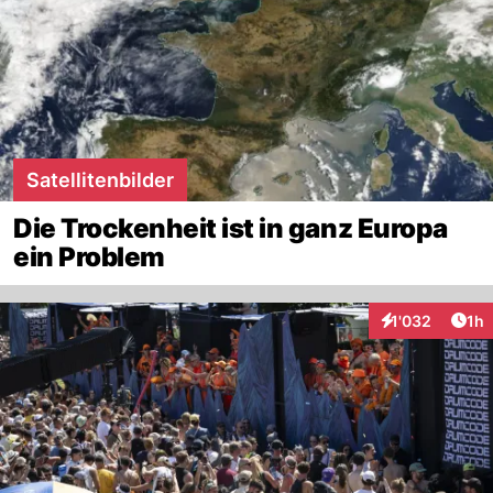
Satellitenbilder
Die Trockenheit ist in ganz Europa
ein Problem
Art
1'032
1h
Interaktionen