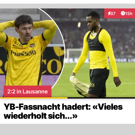
Artik
37
15h
Interaktionen
2:2 in Lausanne
YB-Fassnacht hadert: «Vieles
wiederholt sich...»