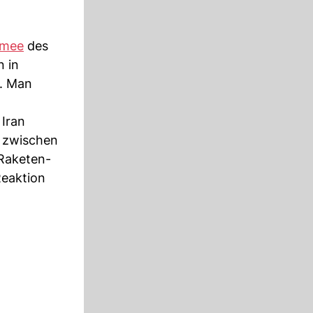
rmee
des
n in
n. Man
 Iran
s zwischen
 Raketen-
Reaktion