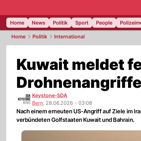
Home
News
Politik
Sport
People
Polizei
Home
Politik
International
Kuwait meldet f
Drohnenangriff
Keystone-SDA
Bern
,
28.06.2026 - 03:08
Nach einem erneuten US-Angriff auf Ziele im Ira
verbündeten Golfstaaten Kuwait und Bahrain.