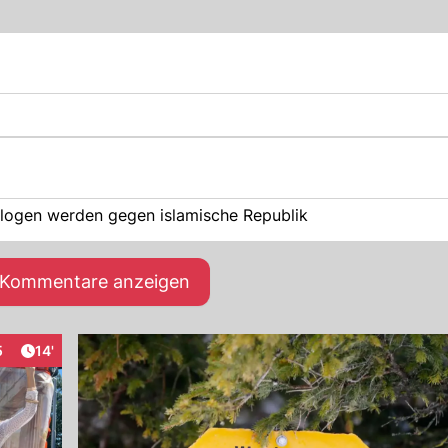
flogen werden gegen islamische Republik
e Kommentare anzeigen
Artikel veröffentlicht:
5
14'
aktionen