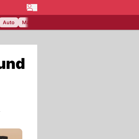
Auto
Matchcenter
Videos
Nau Plus
Lifestyle
 und
A