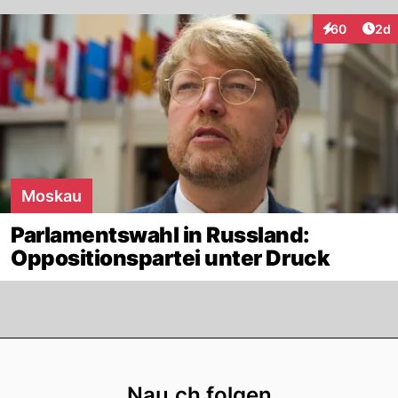
Arti
60
2d
Interaktionen
Moskau
Parlamentswahl in Russland:
Oppositionspartei unter Druck
Footer
Nau.ch folgen