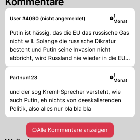
Kommentare
Artikel veröf
1
User #4090 (nicht angemeldet)
Monat
Putin ist hässig, das die EU das russische Gas
nicht will. Solange die russische Dikratur
besteht und Putin seine Invasion nicht
abbricht, wird Russland nie wieder in die EU
liefern können.
Artikel veröf
1
Partnun123
Monat
und der sog Kreml-Sprecher versteht, wie
auch Putin, eh nichts von deeskalierenden
Politik, also alles nur bla bla bla
Alle Kommentare anzeigen