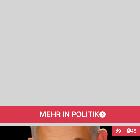
MEHR IN POLITIK
Arti
9
45'
Interaktione