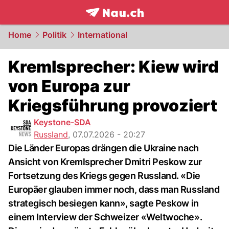
frontpage.
NAU.ch
Home
Politik
International
Kremlsprecher: Kiew wird
von Europa zur
Kriegsführung provoziert
Keystone-SDA
Russland
,
07.07.2026 - 20:27
Die Länder Europas drängen die Ukraine nach
Ansicht von Kremlsprecher Dmitri Peskow zur
Fortsetzung des Kriegs gegen Russland. «Die
Europäer glauben immer noch, dass man Russland
strategisch besiegen kann», sagte Peskow in
einem Interview der Schweizer «Weltwoche».