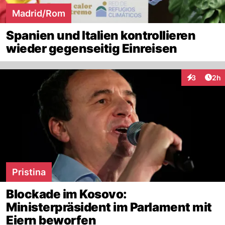
Madrid/Rom
Spanien und Italien kontrollieren
wieder gegenseitig Einreisen
Arti
3
2h
Interaktion
Pristina
Blockade im Kosovo:
Ministerpräsident im Parlament mit
Eiern beworfen