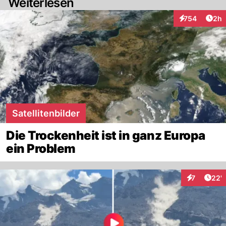
Weiterlesen
Arti
754
2h
Interaktionen
Satellitenbilder
Die Trockenheit ist in ganz Europa
ein Problem
Arti
7
22'
Interaktione