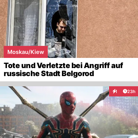
Moskau/Kiew
Tote und Verletzte bei Angriff auf
russische Stadt Belgorod
Artik
1
23h
Interaktione