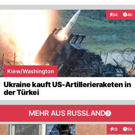
Arti
34
4h
Interaktionen
Kiew/Washington
Ukraine kauft US-Artillerieraketen in
der Türkei
MEHR AUS RUSSLAND
Arti
19
5h
Interaktione