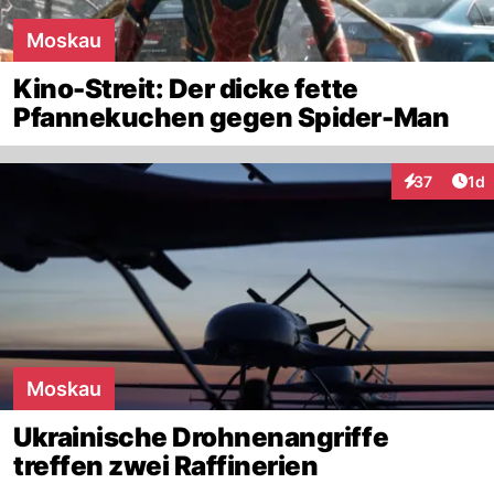
Moskau
Kino-Streit: Der dicke fette
Pfannekuchen gegen Spider-Man
Art
37
1d
Interaktione
Moskau
Ukrainische Drohnenangriffe
treffen zwei Raffinerien