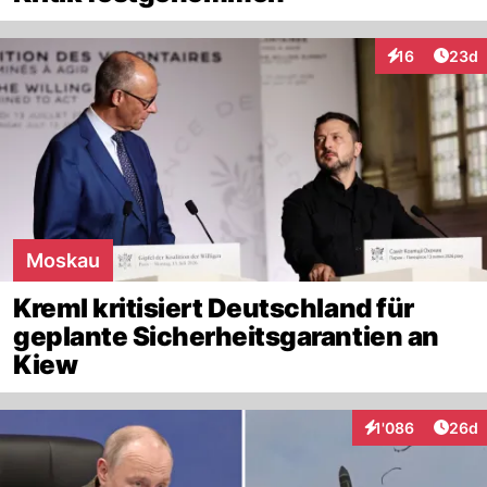
Artik
16
23d
Interaktionen
Moskau
Kreml kritisiert Deutschland für
geplante Sicherheitsgarantien an
Kiew
Artik
1'086
26d
Interaktionen