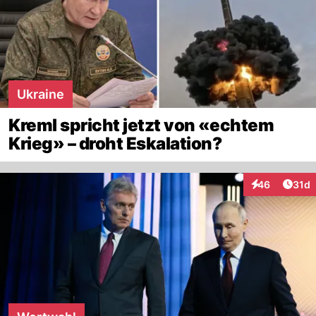
Ukraine
Kreml spricht jetzt von «echtem
Krieg» – droht Eskalation?
Artik
46
31d
Interaktionen