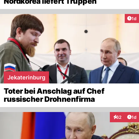
Nordkorea liefert Truppen
Art
1d
Jekaterinburg
Toter bei Anschlag auf Chef
russischer Drohnenfirma
Art
62
1d
Interaktione