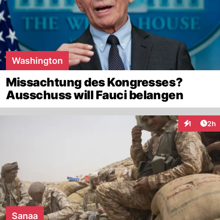
Washington
Missachtung des Kongresses?
Ausschuss will Fauci belangen
Arti
1
2h
Interaktion
Sanaa