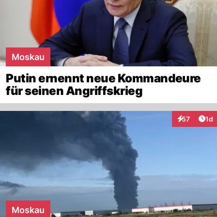
Moskau
Putin ernennt neue Kommandeure
für seinen Angriffskrieg
Art
57
1d
Interaktione
Moskau