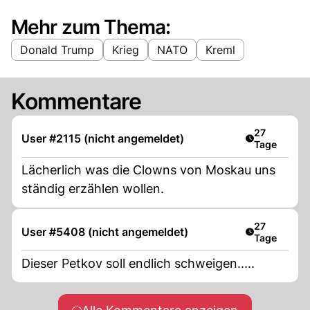
Mehr zum Thema:
Donald Trump
Krieg
NATO
Kreml
Kommentare
Artikel veröf
27
User #2115 (nicht angemeldet)
Tage
Lächerlich was die Clowns von Moskau uns
ständig erzählen wollen.
Artikel veröf
27
User #5408 (nicht angemeldet)
Tage
Dieser Petkov soll endlich schweigen.....