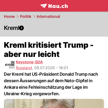
frontpage.
NAU.ch
Home
Politik
International
Kreml
Kreml kritisiert Trump -
aber nur leicht
Keystone-SDA
Russland
,
09.07.2026 - 16:01
Der Kreml hat US-Präsident Donald Trump nach
dessen Äusserungen auf dem Nato-Gipfel in
Ankara eine Fehleinschätzung der Lage im
Ukraine-Krieg vorgeworfen.