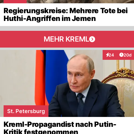
Regierungskreise: Mehrere Tote bei
Huthi-Angriffen im Jemen
MEHR KREML
Artik
24
20d
Interaktionen
St. Petersburg
Kreml-Propagandist nach Putin-
Kritik festgenommen