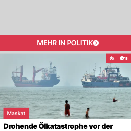
MEHR IN POLITIK
Art
3
1h
Interaktion
Maskat
Drohende Ölkatastrophe vor der