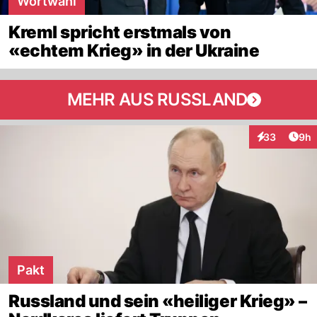
Wortwahl
Kreml spricht erstmals von
«echtem Krieg» in der Ukraine
MEHR AUS RUSSLAND
Arti
33
9h
Interaktionen
Pakt
Russland und sein «heiliger Krieg» –