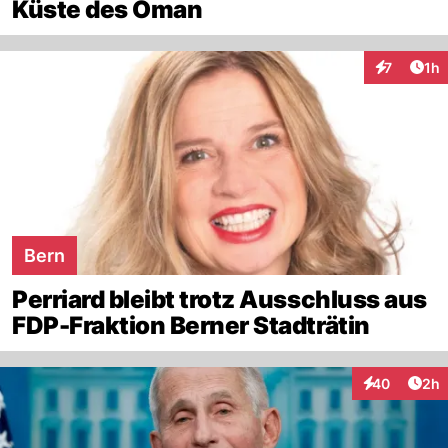
Küste des Oman
Art
7
1h
Interaktion
Bern
Perriard bleibt trotz Ausschluss aus
FDP-Fraktion Berner Stadträtin
Arti
40
2h
Interaktionen