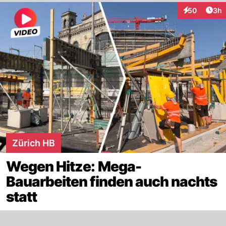
Arti
50
3h
Interaktionen
Zürich HB
Wegen Hitze: Mega-
Bauarbeiten finden auch nachts
statt